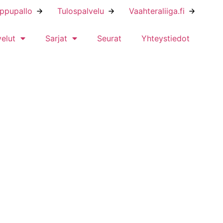
ippupallo
Tulospalvelu
Vaahteraliiga.fi
velut
Sarjat
Seurat
Yhteystiedot