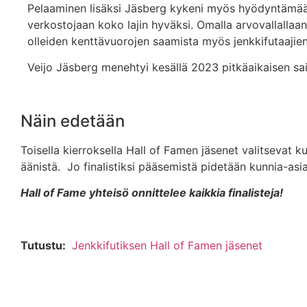
Pelaaminen lisäksi Jäsberg kykeni myös hyödyntämää
verkostojaan koko lajin hyväksi. Omalla arvovallallaan
olleiden kenttävuorojen saamista myös jenkkifutaajie
Veijo Jäsberg menehtyi kesällä 2023 pitkäaikaisen s
Näin edetään
Toisella kierroksella Hall of Famen jäsenet valitsevat k
äänistä. Jo finalistiksi pääsemistä pidetään kunnia-asi
Hall of Fame yhteisö onnittelee kaikkia finalisteja!
Tutustu:
Jenkkifutiksen Hall of Famen jäsenet