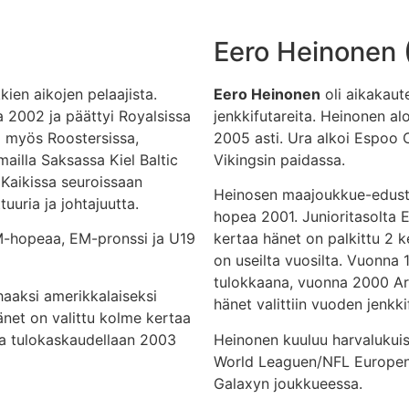
Eero Heinonen 
ien aikojen pelaajista.
Eero Heinonen
oli aikakaut
a 2002 ja päättyi Royalsissa
jenkkifutareita. Heinonen al
 myös Roostersissa,
2005 asti. Ura alkoi Espoo C
mailla Saksassa Kiel Baltic
Vikingsin paidassa.
 Kaikissa seuroissaan
Heinosen maajoukkue-edustu
uuria ja johtajuutta.
hopea 2001. Junioritasolta 
M-hopeaa, EM-pronssi ja U19
kertaa hänet on palkittu 2 k
on useilta vuosilta. Vuonna 
tulokkaana, vuonna 2000 Ari
rhaaksi amerikkalaiseksi
hänet valittiin vuoden jenkkif
hänet on valittu kolme kertaa
 ja tulokaskaudellaan 2003
Heinonen kuuluu harvalukuis
World Leaguen/NFL Europen
Galaxyn joukkueessa.