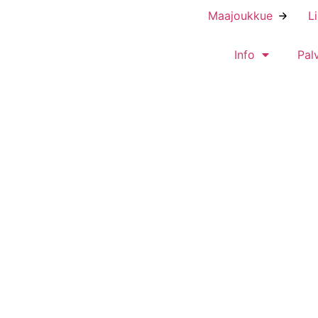
Maajoukkue
L
Info
Pal