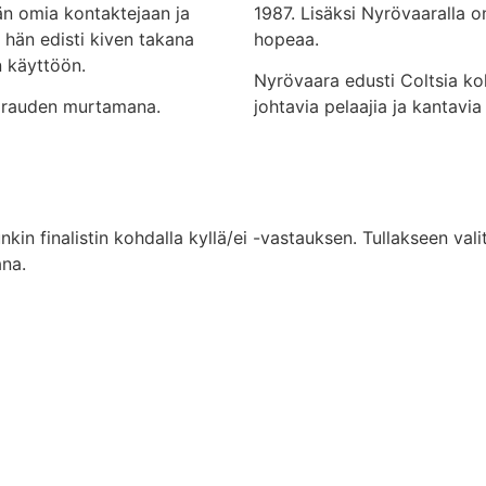
n omia kontaktejaan ja
1987. Lisäksi Nyrövaaralla 
 hän edisti kiven takana
hopeaa.
n käyttöön.
Nyrövaara edusti Coltsia ko
airauden murtamana.
johtavia pelaajia ja kantav
unkin finalistin kohdalla kyllä/ei -vastauksen. Tullakseen v
ana.