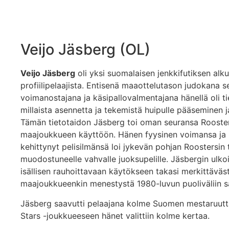
Veijo Jäsberg (OL)
Veijo Jäsberg
oli yksi suomalaisen jenkkifutiksen al
profiilipelaajista. Entisenä maaottelutason judokana 
voimanostajana ja käsipallovalmentajana hänellä oli ti
millaista asennetta ja tekemistä huipulle pääseminen ja
Tämän tietotaidon Jäsberg toi oman seuransa Rooster
maajoukkueen käyttöön. Hänen fyysinen voimansa ja us
kehittynyt pelisilmänsä loi jykevän pohjan Roostersin
muodostuneelle vahvalle juoksupelille. Jäsbergin ulk
isällisen rauhoittavaan käytökseen takasi merkittäväst
maajoukkueenkin menestystä 1980-luvun puoliväliin s
Jäsberg saavutti pelaajana kolme Suomen mestaruutt
Stars -joukkueeseen hänet valittiin kolme kertaa.