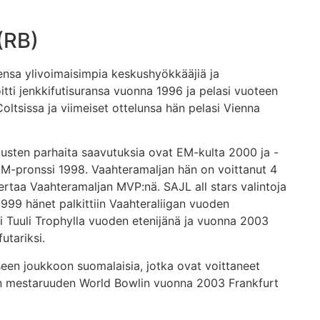
(RB)
ensa ylivoimaisimpia keskushyökkääjiä ja
oitti jenkkifutisuransa vuonna 1996 ja pelasi vuoteen
oltsissa ja viimeiset ottelunsa hän pelasi Vienna
sten parhaita saavutuksia ovat EM-kulta 2000 ja -
EM-pronssi 1998. Vaahteramaljan hän on voittanut 4
ertaa Vaahteramaljan MVP:nä. SAJL all stars valintoja
1999 hänet palkittiin Vaahteraliigan vuoden
 Tuuli Trophylla vuoden etenijänä ja vuonna 2003
utariksi.
een joukkoon suomalaisia, jotka ovat voittaneet
 mestaruuden World Bowlin vuonna 2003 Frankfurt