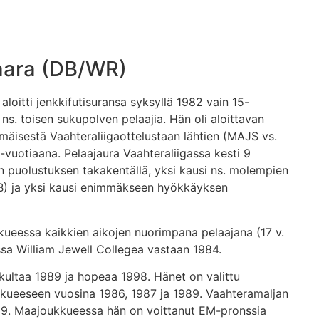
aara (DB/WR)
aloitti jenkkifutisuransa syksyllä 1982 vain 15-
 ns. toisen sukupolven pelaajia. Hän oli aloittavan
äisestä Vaahteraliigaottelustaan lähtien (MAJS vs.
vuotiaana. Pelaajaura Vaahteraliigassa kesti 9
n puolustuksen takakentällä, yksi kausi ns. molempien
B) ja yksi kausi enimmäkseen hyökkäyksen
ueessa kaikkien aikojen nuorimpana pelaajana (17 v.
ssa William Jewell Collegea vastaan 1984.
ultaa 1989 ja hopeaa 1998. Hänet on valittu
ukkueeseen vuosina 1986, 1987 ja 1989. Vaahteramaljan
989. Maajoukkueessa hän on voittanut EM-pronssia