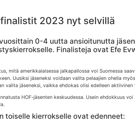
inalistit 2023 nyt selvillä
 vuosittain 0-4 uutta ansioitunutta jäs
tyskierrokselle. Finalisteja ovat Efe E
tus, mitä amerikkalaisessa jalkapallossa voi Suomessa saav
lkeen. Uusiksi jäseneksi voidaan valita pelaajien ohella myö
n valita jäseneksi, vaikka ehdokas olisi edelleen aktiivinen 
kannatusta HOF-jäsenten keskuudessa. Usein ehdokkuus voi k
a.
 toiselle kierrokselle ovat edenneet: