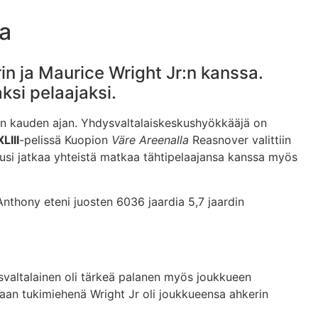
a
n ja Maurice Wright Jr:n kanssa.
ksi pelaajaksi.
en kauden ajan. Yhdysvaltalaiskeskushyökkääjä on
LIII
-pelissä Kuopion
Väre Areenalla
Reasnover valittiin
lusi jatkaa yhteistä matkaa tähtipelaajansa kanssa myös
’Anthony eteni juosten 6036 jaardia 5,7 jaardin
svaltalainen oli tärkeä palanen myös joukkueen
llaan tukimiehenä Wright Jr oli joukkueensa ahkerin