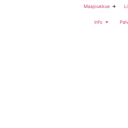
Maajoukkue
L
Info
Pal