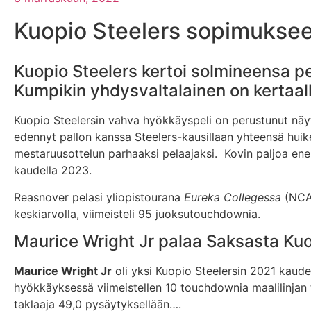
Kuopio Steelers sopimuksee
Kuopio Steelers kertoi solmineensa p
Kumpikin yhdysvaltalainen on kertaall
Kuopio Steelersin vahva hyökkäyspeli on perustunut näy
edennyt pallon kanssa Steelers-kausillaan yhteensä hui
mestaruusottelun parhaaksi pelaajaksi. Kovin paljoa ene
kaudella 2023.
Reasnover pelasi yliopistourana
Eureka Collegessa
(NCAA
keskiarvolla, viimeisteli 95 juoksutouchdownia.
Maurice Wright Jr palaa Saksasta Ku
Maurice Wright Jr
oli yksi Kuopio Steelersin 2021 kaude
hyökkäyksessä viimeistellen 10 touchdownia maalilinjan t
taklaaja 49,0 pysäytyksellään….