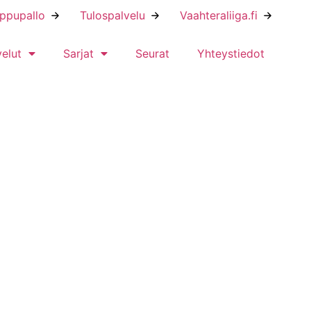
ippupallo
Tulospalvelu
Vaahteraliiga.fi
velut
Sarjat
Seurat
Yhteystiedot