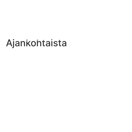
Ajankohtaista
Kuopio Steelers sopimukseen kahden tähtipelaajan