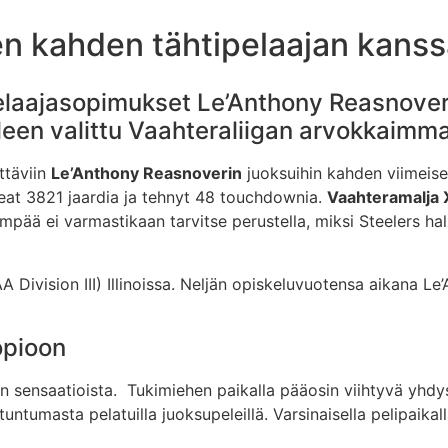
n kahden tähtipelaajan kanss
elaajasopimukset Le’Anthony Reasnoveri
een valittu Vaahteraliigan arvokkaimma
ttäviin
Le’Anthony Reasnoverin
juoksuihin kahden viimeis
keat 3821 jaardia ja tehnyt 48 touchdownia.
Vaahteramalja X
mpää ei varmastikaan tarvitse perustella, miksi Steelers ha
 Division III) Illinoissa. Neljän opiskeluvuotensa aikana Le
opioon
n sensaatioista. Tukimiehen paikalla pääosin viihtyvä yhdy
untumasta pelatuilla juoksupeleillä. Varsinaisella pelipaika