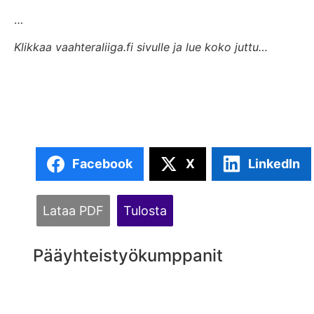
…
Klikkaa vaahteraliiga.fi sivulle ja lue koko juttu…
Facebook
X
LinkedIn
Lataa PDF
Tulosta
Pääyhteistyökumppanit