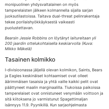
monipuolinen yhdysvaltalainen on myös
tamperelaisten jälkeen kolmannella sijalla sarjan
juoksutilastoissa. Taitava dual-threat pelinrakentaja
tekee porilaishyökkäyksestä vaikeasti
puolustettavan.
Bearsin Jessie Robbins on löytänyt laitureitaan yli
200 jaardin ottelukohtaisella keskiarvolla (Kuva:
Mikko Mäkelä)
Tasainen kolmikko
I-divisioonassa jäljellä olevan kolmikon, Saints, Bears
ja Eagles keskinäiset kohtaamiset ovat olleet
äärimmäisen tasaisia ja yhtä vaille kaikki pelit ovat
päättyneet maalin marginaalilla. Tiukoissa paikoissa
tamperelaiset ovat onnistuneet venymään voittoon ja
sitä kiitoksena jo varmistunut Spagettimaljan
isännyys 11.9. Pyynikillä. Kun sarjaohjelmasta