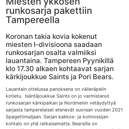
Miesten ykkösen
runkosarja pakettiin
Tampereella
Koronan takia kovia kokenut
miesten I-divisioona saadaan
runkosarjan osalta valmiiksi
lauantaina. Tampereen Pyynikillä
klo 17.30 alkaen kohtaavat sarjan
kärkijoukkue Saints ja Pori Bears.
Lauantain ottelussa panoksena on välieräpelin
kotietu. Isäntäjoukkue Saints on jo varmistanut
runkosarjan kärkipaikan ja Nordmenin vetäydyttyä
sarjasta tamperelaiset etenevät suoraan vuoden 2021
Spagettimaljaan. Sarjan kakkos- ja kolmossijan
kohtalo on yhä ratkaisematta. Bearsilla on