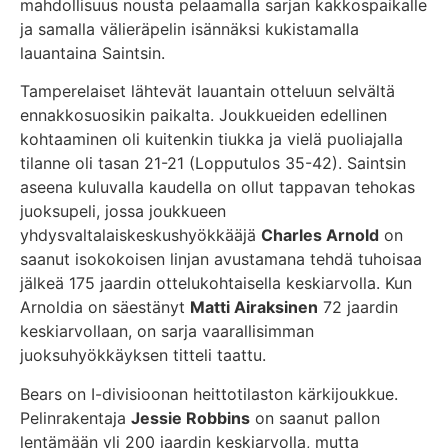
mahdollisuus nousta pelaamalla sarjan kakkospaikalle
ja samalla välieräpelin isännäksi kukistamalla
lauantaina Saintsin.
Tamperelaiset lähtevät lauantain otteluun selvältä
ennakkosuosikin paikalta. Joukkueiden edellinen
kohtaaminen oli kuitenkin tiukka ja vielä puoliajalla
tilanne oli tasan 21-21 (Lopputulos 35-42). Saintsin
aseena kuluvalla kaudella on ollut tappavan tehokas
juoksupeli, jossa joukkueen
yhdysvaltalaiskeskushyökkääjä
Charles Arnold
on
saanut isokokoisen linjan avustamana tehdä tuhoisaa
jälkeä 175 jaardin ottelukohtaisella keskiarvolla. Kun
Arnoldia on säestänyt
Matti Airaksinen
72 jaardin
keskiarvollaan, on sarja vaarallisimman
juoksuhyökkäyksen titteli taattu.
Bears on I-divisioonan heittotilaston kärkijoukkue.
Pelinrakentaja
Jessie Robbins
on saanut pallon
lentämään yli 200 jaardin keskiarvolla, mutta