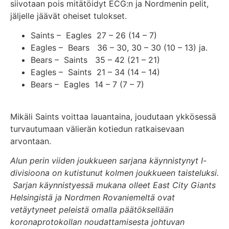
siivotaan pois mitätöidyt ECG:n ja Nordmenin pelit,
jäljelle jäävät oheiset tulokset.
Saints – Eagles 27 – 26 (14 – 7)
Eagles – Bears 36 – 30, 30 – 30 (10 – 13) ja.
Bears – Saints 35 – 42 (21 – 21)
Eagles – Saints 21 – 34 (14 – 14)
Bears – Eagles 14 – 7 (7 – 7)
Mikäli Saints voittaa lauantaina, joudutaan ykkösessä
turvautumaan välierän kotiedun ratkaisevaan
arvontaan.
Alun perin viiden joukkueen sarjana käynnistynyt I-
divisioona on kutistunut kolmen joukkueen taisteluksi.
Sarjan käynnistyessä mukana olleet East City Giants
Helsingistä ja Nordmen Rovaniemeltä ovat
vetäytyneet peleistä omalla päätöksellään
koronaprotokollan noudattamisesta johtuvan