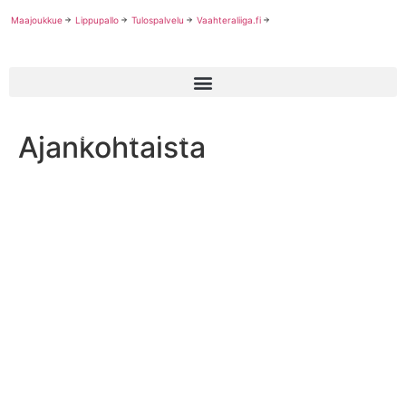
Maajoukkue
Lippupallo
Tulospalvelu
Vaahteraliiga.fi
Ajankohtaista
Miesten ykkösen runkosarja pakettiin Tampereella