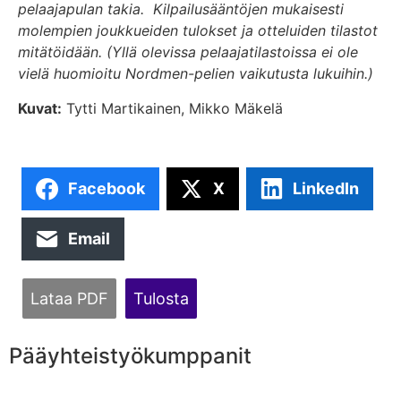
pelaajapulan takia. Kilpailusääntöjen mukaisesti
molempien joukkueiden tulokset ja otteluiden tilastot
mitätöidään. (Yllä olevissa pelaajatilastoissa ei ole
vielä huomioitu Nordmen-pelien vaikutusta lukuihin.)
Kuvat:
Tytti Martikainen, Mikko Mäkelä
Facebook
X
LinkedIn
Email
Lataa PDF
Tulosta
Pääyhteistyökumppanit