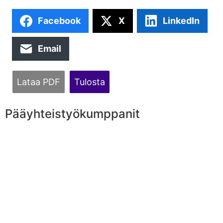
Facebook
X
LinkedIn
Email
Lataa PDF
Tulosta
Pääyhteistyökumppanit