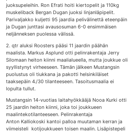
juoksupeleihin. Ron Efrati hoiti kiertopelit ja 110kg
muskeliback Bergan Dugan juoksi linjanläpipelit.
Parivaljakko kuljetti 95 jaardia pelivälinettä eteenpäin
ja Dugan junttasi avausosuman 6-0 ensimmäisen
neljänneksen puolessa välissä.
2. qtr aluksi Roosters pääsi 11 jaardin päähän
maalista. Markus Asplund otti pelinrakentaja Jerry
Silomaan heiton kiinni maalialueella, mutta joukkue oli
syyllistynyt virheeseen. Tämän jälkeen Mustangsin
puolustus oli tiukkana ja pakotti helsinkiläiset
taaksepäin 4./30 tilanteeseen. Tasoitusmaalia ei
lopulta tullut.
Mustangsin 14-vuotias laitahyökkääjä Nooa Kurki otti
25 jaardin heiton kiinni, joka toi joukkueen
maalintekotilanteeseen. Pelinrakentaja
Anton Kalliokoski kantoi palloa muutaman kerran ja
viimeisteli kotijoukkueen toisen maalin. Lisäpistepeli