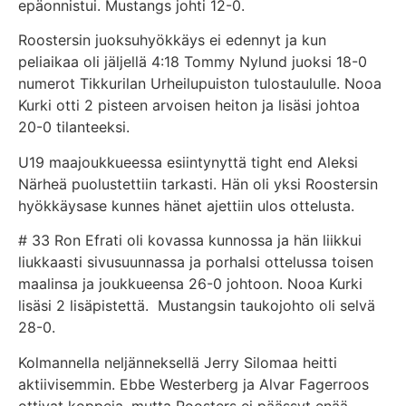
epäonnistui. Mustangs johti
12-0.
Roostersin juoksuhyökkäys ei edennyt ja kun
peliaikaa oli jäljellä 4:18 Tommy Nylund juoksi
18-0
numerot Tikkurilan Urheilupuiston tulostaululle
. Nooa
Kurki otti 2 pisteen arvoisen heiton ja lisäsi johtoa
20-0 tilanteeksi.
U19 maajoukkueessa esiintynyttä tight end Aleksi
Närheä puolustettiin tarkasti. Hän oli yksi Roostersin
hyökkäysase kunnes hänet ajettiin ulos ottelusta.
# 33 Ron Efrati oli kovassa kunnossa ja hän liikkui
liukkaasti sivusuunnassa ja porhalsi ottelussa toisen
maalinsa ja joukkueensa 26-0 johtoon. Nooa Kurki
lisäsi 2 lisäpistettä. Mustangsin taukojohto oli selvä
28-0.
Kolmannella neljänneksellä Jerry Silomaa heitti
aktiivisemmin. Ebbe Westerberg ja Alvar Fagerroos
ottivat koppeja, mutta Roosters ei päässyt enää