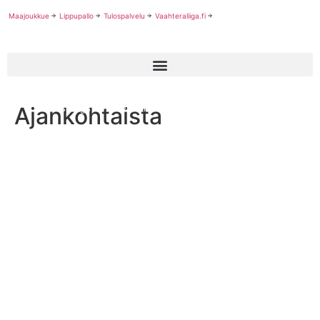
Maajoukkue
Lippupallo
Tulospalvelu
Vaahteraliiga.fi
Ajankohtaista
Mustangs U17 mestariksi