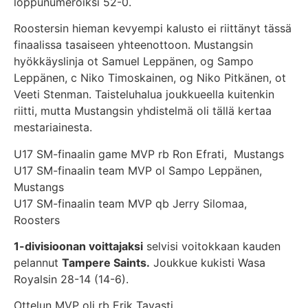
loppunumeroiksi 52-0.
Roostersin hieman kevyempi kalusto ei riittänyt tässä
finaalissa tasaiseen yhteenottoon. Mustangsin
hyökkäyslinja ot Samuel Leppänen, og Sampo
Leppänen, c Niko Timoskainen, og Niko Pitkänen, ot
Veeti Stenman. Taisteluhalua joukkueella kuitenkin
riitti, mutta Mustangsin yhdistelmä oli tällä kertaa
mestariainesta.
U17 SM-finaalin game MVP rb Ron Efrati, Mustangs
U17 SM-finaalin team MVP ol Sampo Leppänen,
Mustangs
U17 SM-finaalin team MVP qb Jerry Silomaa,
Roosters
1-divisioonan voittajaksi
selvisi voitokkaan kauden
pelannut
Tampere Saints.
Joukkue kukisti Wasa
Royalsin 28-14 (14-6).
Ottelun MVP oli rb Erik Tavasti