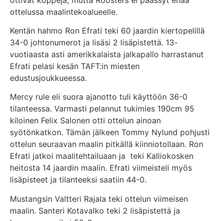
ottelussa maalintekoalueelle.
Kentän hahmo Ron Efrati teki 60 jaardin kiertopelillä
34-0 johtonumerot ja lisäsi 2 lisäpistettä. 13-
vuotiaasta asti amerikkalaista jalkapallo harrastanut
Efrati pelasi kesän TAFT:in miesten
edustusjoukkueessa.
Mercy rule eli suora ajanotto tuli käyttöön 36-0
tilanteessa. Varmasti pelannut tukimies 190cm 95
kiloinen Felix Salonen otti ottelun ainoan
syötönkatkon. Tämän jälkeen Tommy Nylund pohjusti
ottelun seuraavan maalin pitkällä kiinniotollaan. Ron
Efrati jatkoi maalitehtailuaan ja teki Kalliokosken
heitosta 14 jaardin maalin. Efrati viimeisteli myös
lisäpisteet ja tilanteeksi saatiin 44-0.
Mustangsin Valtteri Rajala teki ottelun viimeisen
maalin. Santeri Kotavalko teki 2 lisäpistettä ja