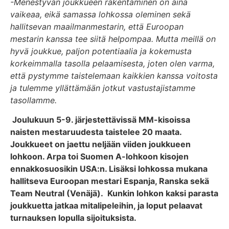
-Menestyvän joukkueen rakentaminen on aina
vaikeaa, eikä samassa lohkossa oleminen sekä
hallitsevan maailmanmestarin, että Euroopan
mestarin kanssa tee siitä helpompaa. Mutta meillä on
hyvä joukkue, paljon potentiaalia ja kokemusta
korkeimmalla tasolla pelaamisesta, joten olen varma,
että pystymme taistelemaan kaikkien kanssa voitosta
ja tulemme yllättämään jotkut vastustajistamme
tasollamme.
Joulukuun 5-9. järjestettävissä MM-kisoissa
naisten mestaruudesta taistelee 20 maata.
Joukkueet on jaettu neljään viiden joukkueen
lohkoon. Arpa toi Suomen A-lohkoon kisojen
ennakkosuosikin USA:n. Lisäksi lohkossa mukana
hallitseva Euroopan mestari Espanja, Ranska sekä
Team Neutral (Venäjä). Kunkin lohkon kaksi parasta
joukkuetta jatkaa mitalipeleihin, ja loput pelaavat
turnauksen lopulla sijoituksista.