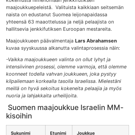
kokemusta nimenomaan jenkkifutiksen
maajoukkuepeleistä. Valituista kaikkiaan seitsemän
naista on edustanut Suomea leijonapaidassa
yhteensä 63 maaottelussa ja neljä pelaajista on
hallitsevia jenkkifutiksen Euroopan mestareita.
Maajoukkueen päävalmentaja
Lars Abrahamsen
kuvaa syyskuussa alkanutta valintaprosessia näin:
-Vaikka maajoukkueen valinta on ollut lyhyt ja
intensiivinen prosessi, olemme varmoja, että olemme
koonneet todella vahvan joukkueen, joka pystyy
kilpailemaan korkealla tasolla Israelissa. Mielestäni
meillä on hyvä sekoitus kokeneita pelaajia ja myös
nuoria ja lahjakkaita urheilijoita.
Suomen maajoukkue Israelin MM-
kisoihin
Sukunimi
Etunimi
Joukkue