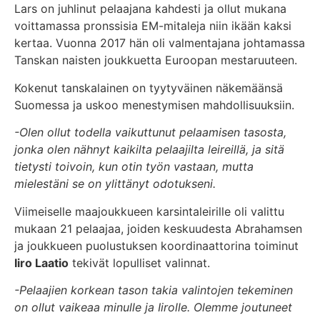
Lars on juhlinut pelaajana kahdesti ja ollut mukana
voittamassa pronssisia EM-mitaleja niin ikään kaksi
kertaa. Vuonna 2017 hän oli valmentajana johtamassa
Tanskan naisten joukkuetta Euroopan mestaruuteen.
Kokenut tanskalainen on tyytyväinen näkemäänsä
Suomessa ja uskoo menestymisen mahdollisuuksiin.
-Olen ollut todella vaikuttunut pelaamisen tasosta,
jonka olen nähnyt kaikilta pelaajilta leireillä, ja sitä
tietysti toivoin, kun otin työn vastaan, mutta
mielestäni se on ylittänyt odotukseni.
Viimeiselle maajoukkueen karsintaleirille oli valittu
mukaan 21 pelaajaa, joiden keskuudesta Abrahamsen
ja joukkueen puolustuksen koordinaattorina toiminut
Iiro Laatio
tekivät lopulliset valinnat.
-Pelaajien korkean tason takia valintojen tekeminen
on ollut vaikeaa minulle ja Iirolle. Olemme joutuneet