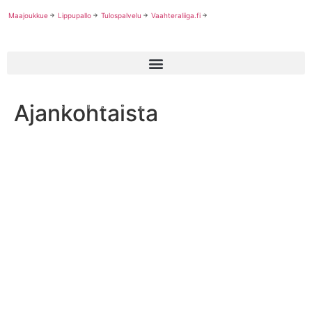
Maajoukkue
Lippupallo
Tulospalvelu
Vaahteraliiga.fi
Ajankohtaista
Naisten maajoukkue lippupallon MM-kisoihin valittu