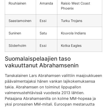
Rouhiainen
Amanda
Raisio West Coast
Phoenix
Saastamoinen
Essi
Turku Trojans
Suninen
Satu
Kouvola Indians
Söderholm
Essi
Kotka Eagles
Suomalaispelaajien taso
vakuuttanut Abrahamsenin
Tanskalainen Lars Abrahamsen valittiin maajoukkueen
päävalmentajaksi hänen vankan lajikokemuksensa
takia. Abrahamsen on toiminut lippupallon
valmennustehtävissä vuodesta 2013 lähtien.
Pelaajana Abrahamsenilla on kolme MM-hopeaa ja
yksi pronssinen MM-mitali. Euroopan mestaruutta