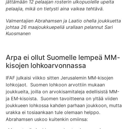
jättämään 12 pelaajan rosterin ulkopuolelle upeita
pelaajia, mikä on tietysti aina vaikea tehtävä.
Valmentajien Abrahamsen ja Laatio ohella joukkuetta
johtaa 26 maajoukkuepeliä urallaan pelannut Sari
Kuosmanen
Arpa ei ollut Suomelle lempeä MM-
kisojen lohkoarvonnassa
IFAF julkaisi viikko sitten Jerusalemin MM-kisojen
lohkojaot. Suomen lohkoon arvottiin mukaan
joukkueita, joilla on arvokisamitaleja edellisistä MM-
ja EM-kisoista. Suomen tavoitteena on yltää viiden
joukkueen lohkossa kahden parhaan joukkoon, mutta
urakka ei tosiaankaan tule olemaan helppo.
Abrahamsen uskoo kuitenkin omiinsa: