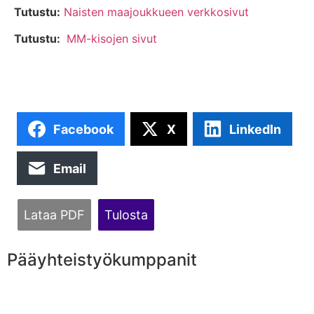
Tutustu:
Naisten maajoukkueen verkkosivut
Tutustu:
MM-kisojen sivut
Facebook
X
LinkedIn
Email
Lataa PDF
Tulosta
Pääyhteistyökumppanit