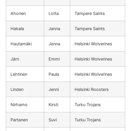
Ahonen
Lotta
Tampere Saints
Hakala
Janna
Tampere Saints
Hautamäki
Jenna
Helsinki Wolverines
Järn
Emmi
Helsinki Wolverines
Lehtinen
Paula
Helsinki Wolverines
Linden
Jenni
Helsinki Roosters
Nirhamo
Kirsti
Turku Trojans
Partanen
Suvi
Turku Trojans