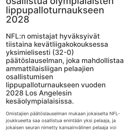
osallistua olympialaisten
lippupalloturnaukseen
2028
NFL:n omistajat hyväksyivät
tiistaina kevätliigakokouksessa
yksimielisesti (32-0)
päätöslauselman, joka mahdollistaa
ammattilaisliigan pelaajien
osallistumisen
lippupalloturnaukseen vuoden
2028 Los Angelesin
kesäolympialaisissa.
Omistajien päätöslauselman mukaan jokaiselta NFL-
joukkueelta saa osallistua enintään yksi pelaaja, ja
jokaisen seuran nimetty kansainvälinen pelaaja voi