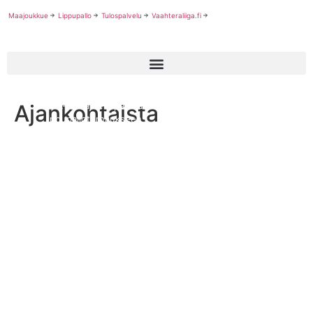
Maajoukkue
Lippupallo
Tulospalvelu
Vaahteraliiga.fi
Ajankohtaista
NFL-pelaajille lupa osallistua olympialaisten
lippupalloturnaukseen