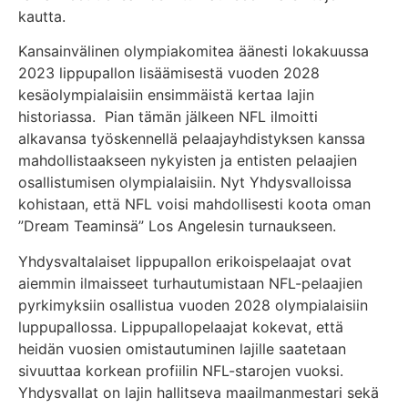
kautta.
Kansainvälinen olympiakomitea äänesti lokakuussa
2023 lippupallon lisäämisestä vuoden 2028
kesäolympialaisiin ensimmäistä kertaa lajin
historiassa. Pian tämän jälkeen NFL ilmoitti
alkavansa työskennellä pelaajayhdistyksen kanssa
mahdollistaakseen nykyisten ja entisten pelaajien
osallistumisen olympialaisiin. Nyt Yhdysvalloissa
kohistaan, että NFL voisi mahdollisesti koota oman
”Dream Teaminsä” Los Angelesin turnaukseen.
Yhdysvaltalaiset lippupallon erikoispelaajat ovat
aiemmin ilmaisseet turhautumistaan NFL-pelaajien
pyrkimyksiin osallistua vuoden 2028 olympialaisiin
luppupallossa. Lippupallopelaajat kokevat, että
heidän vuosien omistautuminen lajille saatetaan
sivuuttaa korkean profiilin NFL-starojen vuoksi.
Yhdysvallat on lajin hallitseva maailmanmestari sekä