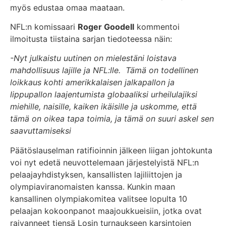
myös edustaa omaa maataan.
NFL:n komissaari
Roger Goodell
kommentoi
ilmoitusta tiistaina sarjan tiedoteessa näin:
-Nyt julkaistu uutinen on mielestäni loistava
mahdollisuus lajille ja NFL:lle. Tämä on todellinen
loikkaus kohti amerikkalaisen jalkapallon ja
lippupallon laajentumista globaaliksi urheilulajiksi
miehille, naisille, kaiken ikäisille ja uskomme, että
tämä on oikea tapa toimia, ja tämä on suuri askel sen
saavuttamiseksi
Päätöslauselman ratifioinnin jälkeen liigan johtokunta
voi nyt edetä neuvottelemaan järjestelyistä NFL:n
pelaajayhdistyksen, kansallisten lajiliittojen ja
olympiaviranomaisten kanssa. Kunkin maan
kansallinen olympiakomitea valitsee lopulta 10
pelaajan kokoonpanot maajoukkueisiin, jotka ovat
raivanneet tiensä Losin turnaukseen karsintojen