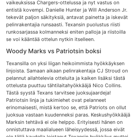
vaikeuksissa Chargers-ottelussa ja nyt vastus on
entistä kovempi. Danielle Hunter ja Will Anderson Jr.
tekevät paljon säkityksiä, antavat painetta ja iskevät
pelinrakentajia runsaasti. Texansin puolustus riisti
runkosarjassa kolmanneksi eniten palloja ja riistoilla
se voi kääntää ottelun nytkin itselleen.
Woody Marks vs Patriotsin boksi
Texansilla on yksi liigan heikoimmista hyökkäyksen
linjoista. Samaan aikaan pelinrakentaja CJ Stroud on
pelannut ailahtelevia otteluita ja kaiken lisäksi tästä
ottelusta puuttuu tähtilaitahyökkääjä Nico Collins.
Tästä syystä Texans tarvitsee juoksujaardeja!
Patriotsin linja ja tukimiehet ovat pelanneet
erinomaisesti, mistä kertoo se, että Patriots on ollut
juoksua vastaan kuudenneksi paras. Keskushyökkääjä
Marksin tehtävä ei ole helppo. Erityisesti hänen on
onnistuttava maalialueen läheisyydessä, jossa eivät
ole tällä kaudella loistanut Texansin hyökkäys muttei