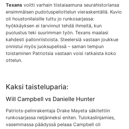
Texans
voitti varhain tiistaiaamuna seurahistoriansa
ensimmäisen pudotuspeliottelun vieraskentällä. Kuvio
oli houstonilaisille tuttu jo runkosarjassa:
hyökkäyksen ei tarvinnut tehdä ihmeitä, kun
puolustus teki suurimman työn. Texans maalasi
kahdesti pallonriistoista. Steelersiä vastaan joukkue
onnistui myös juoksupelissä – saman tempun
toistaminen Patriotsia vastaan voisi ratkaista koko
ottelun.
Kaksi taisteluparia:
Will Campbell vs Danielle Hunter
Patriots-pelinrakentaja Drake Mayeta säkitettiin
runkosarjassa neljänneksi eniten. Tulokaslinjamies,
vasemmassa päädyssä pelaaa Campbell oli