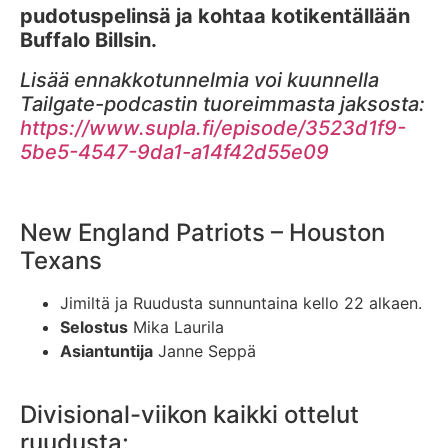
pudotuspelinsä ja kohtaa kotikentällään
Buffalo Billsin.
Lisää ennakkotunnelmia voi kuunnella
Tailgate-podcastin tuoreimmasta jaksosta:
https://www.supla.fi/episode/3523d1f9-
5be5-4547-9da1-a14f42d55e09
New England Patriots – Houston
Texans
Jimiltä ja Ruudusta sunnuntaina kello 22 alkaen.
Selostus
Mika Laurila
Asiantuntija
Janne Seppä
Divisional-viikon kaikki ottelut
ruudusta: