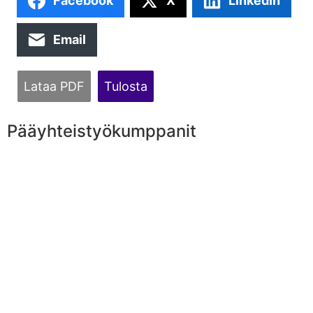
Facebook
X
LinkedIn
Email
Lataa PDF
Tulosta
Pääyhteistyökumppanit