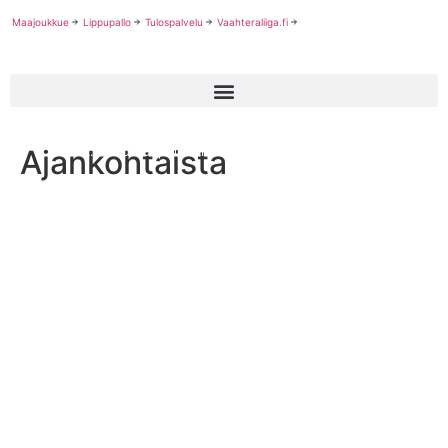
Maajoukkue
Lippupallo
Tulospalvelu
Vaahteraliiga.fi
Ajankohtaista
NFL:n pudotuspelit: Riittääkö Texansin puolustuksen