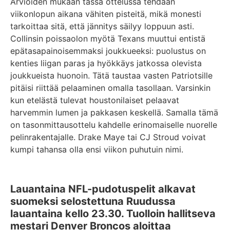
Arvioiden mukaan tässä ottelussa tehdään
viikonlopun aikana vähiten pisteitä, mikä monesti
tarkoittaa sitä, että jännitys säilyy loppuun asti.
Collinsin poissaolon myötä Texans muuttui entistä
epätasapainoisemmaksi joukkueeksi: puolustus on
kenties liigan paras ja hyökkäys jatkossa olevista
joukkueista huonoin. Tätä taustaa vasten Patriotsille
pitäisi riittää pelaaminen omalla tasollaan. Varsinkin
kun etelästä tulevat houstonilaiset pelaavat
harvemmin lumen ja pakkasen keskellä. Samalla tämä
on tasonmittausottelu kahdelle erinomaiselle nuorelle
pelinrakentajalle. Drake Maye tai CJ Stroud voivat
kumpi tahansa olla ensi viikon puhutuin nimi.
Lauantaina NFL-pudotuspelit alkavat
suomeksi selostettuna Ruudussa
lauantaina kello 23.30. Tuolloin hallitseva
mestari Denver Broncos aloittaa