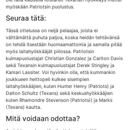
myöskään Patriotsin puolustus.
Seuraa tätä:
Tässä ottelussa on neljä pelaajaa, joista ei
välttämättä puhuta paljoa, koska heidän tehtävänsä
on tehdä itsestään huomaamattomia ja samalla pitää
myös laitahyökkääjät piilossa. Patriotsin
kulmapuolustajat Christian Gonzalez ja Carlton Davis
sekä Texansin kulmapuolustajat Derek Stingley ja
Kamari Lassiter. Voi hyvinkin olla, että kummankin
joukkueen heittopeli kulkee sisempien
laitahyökkääjien, kuten Hunter Henry (Patriots) ja
Dalton Schultz (Texans) sekä keskushyökkääjien
kuten Rhamondre Stevenson (Patriotsi) ja Marks
(Texans) kautta.
Mitä voidaan odottaa?