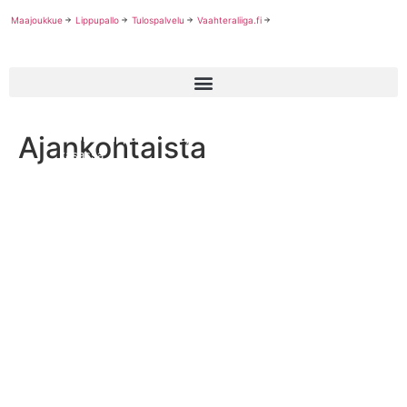
Maajoukkue
Lippupallo
Tulospalvelu
Vaahteraliiga.fi
Ajankohtaista
Nuorten lippupallomaajoukkueiden valmennustiimit nyt
kasassa