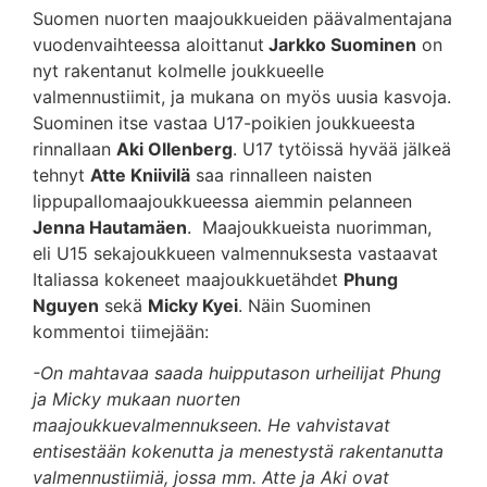
Suomen nuorten maajoukkueiden päävalmentajana
vuodenvaihteessa aloittanut
Jarkko Suominen
on
nyt rakentanut kolmelle joukkueelle
valmennustiimit, ja mukana on myös uusia kasvoja.
Suominen itse vastaa U17-poikien joukkueesta
rinnallaan
Aki Ollenberg
. U17 tytöissä hyvää jälkeä
tehnyt
Atte Kniivilä
saa rinnalleen naisten
lippupallomaajoukkueessa aiemmin pelanneen
Jenna Hautamäen
. Maajoukkueista nuorimman,
eli U15 sekajoukkueen valmennuksesta vastaavat
Italiassa kokeneet maajoukkuetähdet
Phung
Nguyen
sekä
Micky Kyei
. Näin Suominen
kommentoi tiimejään:
-On mahtavaa saada huipputason urheilijat Phung
ja Micky mukaan nuorten
maajoukkuevalmennukseen. He vahvistavat
entisestään kokenutta ja menestystä rakentanutta
valmennustiimiä, jossa mm. Atte ja Aki ovat