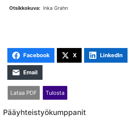
Otsikkokuva:
Inka Grahn
Facebook
X
LinkedIn
Email
Lataa PDF
Tulosta
Pääyhteistyökumppanit