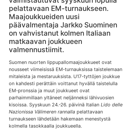
valmistautuvat syyskuun lopulla
pelattavaan EM-turnaukseen.
Maajoukkueiden uusi
päävalmentaja Jarkko Suominen
on vahvistanut kolmen Italiaan
matkaavan joukkueen
valmennustiimit.
Suomen nuorten lippupallomaajoukkueet ovat
nousseet viimeisissä EM-turnauksissa taistelemaan
mitaleista ja mestaruuksista. U17-tyttöjen joukkue
on kahdesti perättäin voittanut hyvällä taistelulla
EM-pronssia ja muut joukkueet ovat
parhaimmillaan yltäneet neljänneksi lähivuosien
kisoissa. Syyskuun 24.-26. päivinä Italian
Lido delle
Nazionissa Välimeren rannalla
pelattavaan
turnaukseen lähdetään hakemaan menestystä
kolmella tasokkaalla joukkueella.