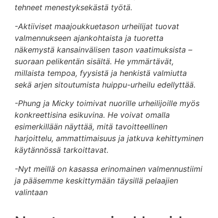
tehneet menestyksekästä työtä.
-Aktiiviset maajoukkuetason urheilijat tuovat
valmennukseen ajankohtaista ja tuoretta
näkemystä kansainvälisen tason vaatimuksista –
suoraan pelikentän sisältä. He ymmärtävät,
millaista tempoa, fyysistä ja henkistä valmiutta
sekä arjen sitoutumista huippu-urheilu edellyttää.
-Phung ja Micky toimivat nuorille urheilijoille myös
konkreettisina esikuvina. He voivat omalla
esimerkillään näyttää, mitä tavoitteellinen
harjoittelu, ammattimaisuus ja jatkuva kehittyminen
käytännössä tarkoittavat.
-Nyt meillä on kasassa erinomainen valmennustiimi
ja pääsemme keskittymään täysillä pelaajien
valintaan