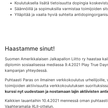
Koulutuksella lisätä tietoisuutta dopingia koskevis
Säännöillä ja sopimuksilla varmistaa toimijoiden si
Ylläpitää ja vaalia hyviä suhteita antidopingorgan
Haastamme sinut!
Suomen Amerikkalaisen Jalkapallon Liitto ry haastaa kai
diplomin sosiaalisessa mediassa 9.4.2021 Play True Dayn 
kampanjan yhteydessä.
Puhtaasti Paras on ilmainen verkkokoulutus urheilijoille, 
toimijoiden aktiivisuutta verkkokoulutuksen suorituksis
kurssi nyt uudestaan ja nostamaan lajin aktiivisten an
Kaikkien lauantaihin 10.4.2021 mennessä oman puhtaasti
Vaahteramalja XLII-ottelun.