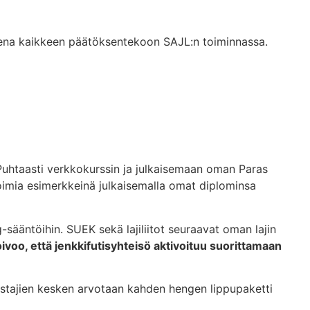
jeena kaikkeen päätöksentekoon SAJL:n toiminnassa.
 Puhtaasti verkkokurssin ja julkaisemaan oman Paras
toimia esimerkkeinä julkaisemalla omat diplominsa
g-sääntöihin. SUEK sekä lajiliitot seuraavat oman lajin
oivoo, että jenkkifutisyhteisö aktivoituu suorittamaan
ustajien kesken arvotaan kahden hengen lippupaketti