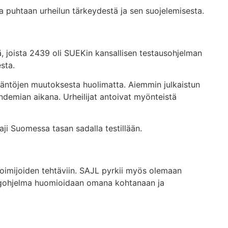
tta puhtaan urheilun tärkeydestä ja sen suojelemisesta.
 joista 2439 oli SUEKin kansallisen testausohjelman
sta.
täntöjen muutoksesta huolimatta. Aiemmin julkaistun
demian aikana. Urheilijat antoivat myönteistä
ji Suomessa tasan sadalla testillään.
toimijoiden tehtäviin. SAJL pyrkii myös olemaan
pingohjelma huomioidaan omana kohtanaan ja