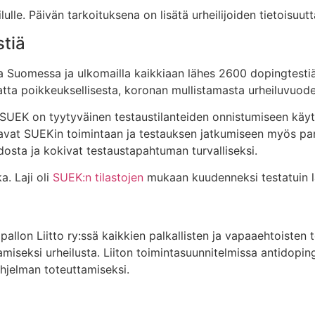
ilulle. Päivän tarkoituksena on lisätä urheilijoiden tietoisuu
tiä
 Suomessa ja ulkomailla kaikkiaan lähes 2600 dopingtestiä,
tta poikkeuksellisesta, koronan mullistamasta urheiluvuode
i SUEK on tyytyväinen testaustilanteiden onnistumiseen käy
tavat SUEKin toimintaan ja testauksen jatkumiseen myös pan
idosta ja kokivat testaustapahtuman turvalliseksi.
. Laji oli
SUEK:n tilastojen
mukaan kuudenneksi testatuin la
llon Liitto ry:ssä kaikkien palkallisten ja vapaaehtoisten 
tamiseksi urheilusta. Liiton toimintasuunnitelmissa antido
ohjelman toteuttamiseksi.