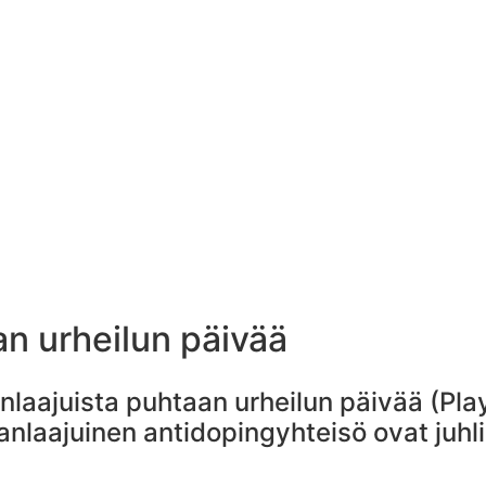
an urheilun päivää
nlaajuista puhtaan urheilun päivää (Pl
nlaajuinen antidopingyhteisö ovat juhli