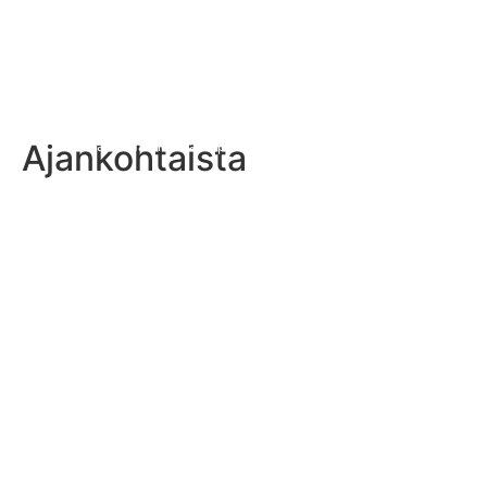
Ajankohtaista
Perjantaina vietetään puhtaan urheilun päivää