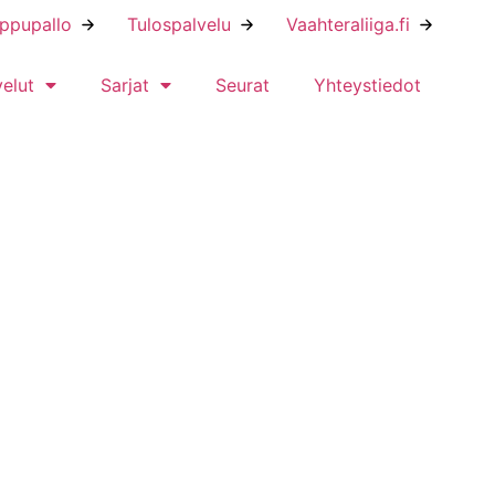
ippupallo
Tulospalvelu
Vaahteraliiga.fi
velut
Sarjat
Seurat
Yhteystiedot