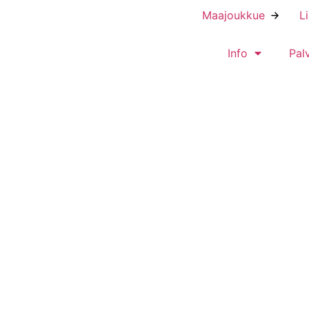
Maajoukkue
L
Info
Pal