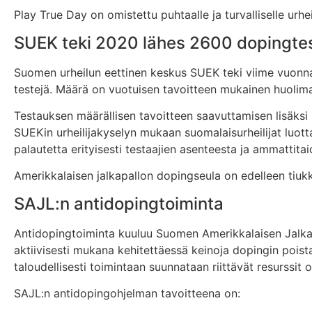
Play True Day on omistettu puhtaalle ja turvalliselle urhe
SUEK teki 2020 lähes 2600 dopingtes
Suomen urheilun eettinen keskus SUEK teki viime vuonna
testejä. Määrä on vuotuisen tavoitteen mukainen huolima
Testauksen määrällisen tavoitteen saavuttamisen lisäks
SUEKin urheilijakyselyn mukaan suomalaisurheilijat luot
palautetta erityisesti testaajien asenteesta ja ammattita
Amerikkalaisen jalkapallon dopingseula on edelleen tiukka
SAJL:n antidopingtoiminta
Antidopingtoiminta kuuluu Suomen Amerikkalaisen Jalkapa
aktiivisesti mukana kehitettäessä keinoja dopingin pois
taloudellisesti toimintaan suunnataan riittävät resurssit 
SAJL:n antidopingohjelman tavoitteena on: