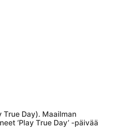
ay True Day). Maailman
neet ‘Play True Day’ -päivää