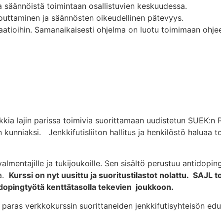
ta säännöistä toimintaan osallistuvien keskuudessa.
touttaminen ja säännösten oikeudellinen pätevyys.
isaatioihin. Samanaikaisesti ohjelma on luotu toimimaan oh
kkia lajin parissa toimivia suorittamaan uudistetun SUEK:n
kunniaksi. Jenkkifutisliiton hallitus ja henkilöstö haluaa 
valmentajille ja tukijoukoille. Sen sisältö perustuu antidopin
sa.
Kurssi on nyt uusittu ja suoritustilastot nolattu. SAJL t
tidopingtyötä kenttätasolla tekevien joukkoon.
 paras verkkokurssin suorittaneiden jenkkifutisyhteisön ed