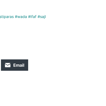
tiparas #wada #ifaf #sajl
Email