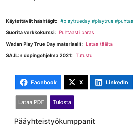
Käytettävät häshtägit:
#playtrueday #playtrue #puhtaas
Suorita verkkokurssi:
Puhtaasti paras
Wadan Play True Day materiaalit:
Lataa täältä
SAJL:n dopingohjelma 2021:
Tutustu
Facebook
X
LinkedIn
Lataa PDF
Tulosta
Pääyhteistyökumppanit