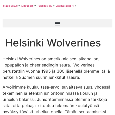
Maajoukkue
Lippupallo
Tulospalvelu
Vaahteraliiga.fi
Helsinki Wolverines
Helsinki Wolverines on amerikkalaisen jalkapallon,
lippupallon ja cheerleadingin seura. Wolverines
perustettiin vuonna 1995 ja 300 jäsenellä olemme tällä
hetkellä Suomen suurin jenkkifutisseura.
Arvoihimme kuuluu tasa-arvo, suvaitsevaisuus, yhdessä
tekeminen ja etenkin junioritoiminnassa koulun ja
urheilun balanssi. Junioritoiminnassa olemme tarkkoja
siitä, että pelaaja sitoutuu tekemään koulutyönsä
hyväksyttävästi urheilun ohella. Tämän seuraamiseksi