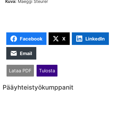
Kuva:
Maeggi Steurer
Facebook
X
LinkedIn
Email
Lataa PDF
Tulosta
Pääyhteistyökumppanit