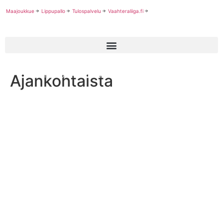
Maajoukkue
Lippupallo
Tulospalvelu
Vaahteraliiga.fi
Ajankohtaista
Suomen U17 nuoret lohkojensa kärkipaikoille