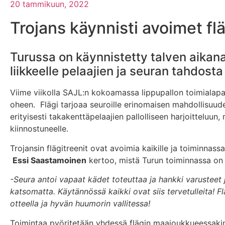
20 tammikuun, 2022
Trojans käynnisti avoimet flä
Turussa on käynnistetty talven aikana s
liikkeelle pelaajien ja seuran tahdosta
Viime viikolla SAJL:n kokoamassa lippupallon toimialapa
oheen. Flägi tarjoaa seuroille erinomaisen mahdollisuude
erityisesti takakenttäpelaajien pallolliseen harjoitteluu
kiinnostuneelle.
Trojansin flägitreenit ovat avoimia kaikille ja toiminnas
Essi Saastamoinen
kertoo, mistä Turun toiminnassa on
-Seura antoi vapaat kädet toteuttaa ja hankki varusteet
katsomatta. Käytännössä kaikki ovat siis tervetulleita! 
otteella ja hyvän huumorin vallitessa!
Toimintaa pyöritetään yhdessä flägin maajoukkueessaki