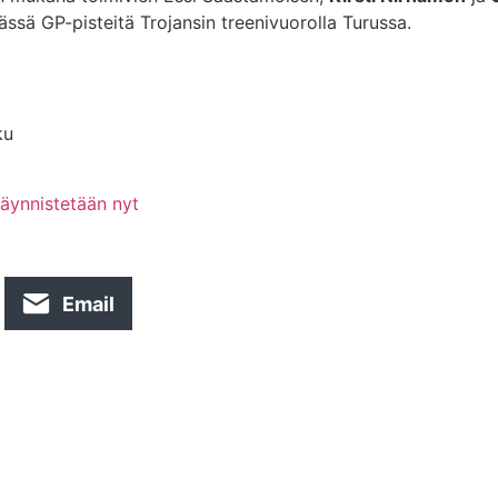
sä GP-pisteitä Trojansin treenivuorolla Turussa.
ku
käynnistetään nyt
Email