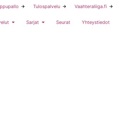
ippupallo
Tulospalvelu
Vaahteraliiga.fi
velut
Sarjat
Seurat
Yhteystiedot