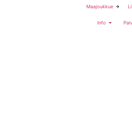
Maajoukkue
L
Info
Pal