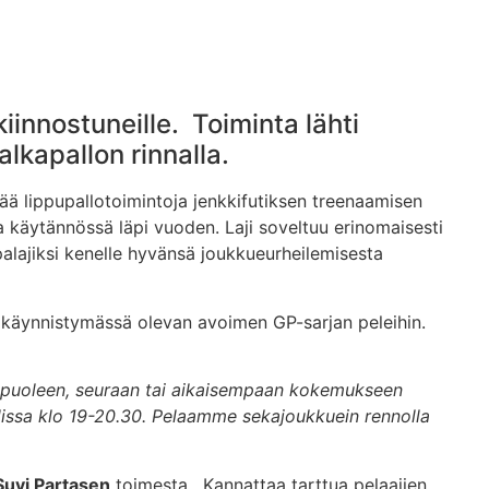
kiinnostuneille. Toiminta lähti
alkapallon rinnalla.
ää lippupallotoimintoja jenkkifutiksen treenaamisen
a käytännössä läpi vuoden. Laji soveltuu erinomaisesti
lpalajiksi kenelle hyvänsä joukkueurheilemisesta
 ja käynnistymässä olevan avoimen GP-sarjan peleihin.
sukupuoleen, seuraan tai aikaisempaan kokemukseen
allissa klo 19-20.30. Pelaamme sekajoukkuein rennolla
Suvi Partasen
toimesta. Kannattaa tarttua pelaajien