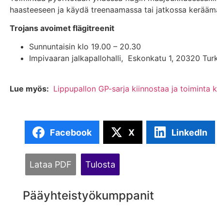
haasteeseen ja käydä treenaamassa tai jatkossa keräämäs
Trojans avoimet flägitreenit
Sunnuntaisin klo 19.00 – 20.30
Impivaaran jalkapallohalli,
Eskonkatu 1, 20320 Tur
Lue myös:
Lippupallon GP-sarja kiinnostaa ja toiminta 
Facebook
X
LinkedIn
Lataa PDF
Tulosta
Pääyhteistyökumppanit