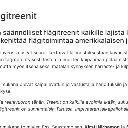
gitreenit
äännölliset flägitreenit kaikille lajista 
 kehittää flägitoimintaa amerikkalaisen j
laverissa useat seurat kertoivat kiinnostuksestaan käynnist
n tarjota erityisesti lasten ja nuorten kaipaamaa pelaamist
n, mutta myös itsenäiseksi matalan kynnyksen harraste- ja ki
sa mukana olevat kaipailevatkin jo vastustajia harjoituksiin
 kyse:
 ja reenivuoron tähän. Treenit on kaikille avoimia ikään, 
Flägitreenit on sunnuntaisin Turussa, Impivaaran jalkapalloh
n mukana toimivien Essi Saastamoisen,
Kirsti Nirhamon
ja