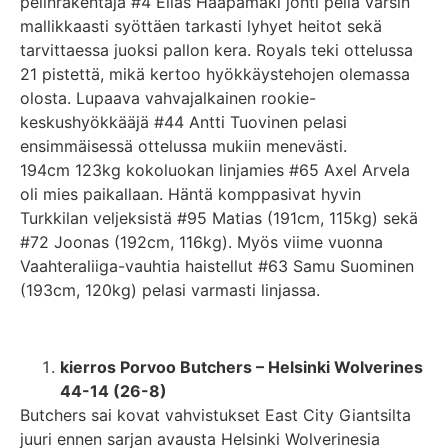
pelinrakentaja #4 Elias Haapamäki johti peliä varsin
mallikkaasti syöttäen tarkasti lyhyet heitot sekä
tarvittaessa juoksi pallon kera. Royals teki ottelussa
21 pistettä, mikä kertoo hyökkäystehojen olemassa
olosta. Lupaava vahvajalkainen rookie-
keskushyökkääjä #44 Antti Tuovinen pelasi
ensimmäisessä ottelussa mukiin menevästi.
194cm 123kg kokoluokan linjamies #65 Axel Arvela
oli mies paikallaan. Häntä komppasivat hyvin
Turkkilan veljeksistä #95 Matias (191cm, 115kg) sekä
#72 Joonas (192cm, 116kg). Myös viime vuonna
Vaahteraliiga-vauhtia haistellut #63 Samu Suominen
(193cm, 120kg) pelasi varmasti linjassa.
kierros Porvoo Butchers – Helsinki Wolverines
44-14 (26-8)
Butchers sai kovat vahvistukset East City Giantsilta
juuri ennen sarjan avausta Helsinki Wolverinesia