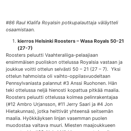
#86 Raul Klalifa Royalsin potkupalauttaja väläytteli
osaamistaan.
kierros
Helsinki Roosters – Wasa Royals 50-21
(27-7)
Roosters peluutti Vaahteraliiga-pelaajiaan
ensimmäisen puoliskon ottelussa Royalsia vastaan ja
joukkue voitti ottelun selvästi 50 – 21 (27 – 7). Yksi
ottelun hahmoista oli vaihto-oppilasvuodeltaan
Pennsylvaniasta palannut #3 Anssi Ruohonen. Hän
teki ottelussa neljä hienosti kopattua pitkää maalia.
Roosters peluutti ottelussa kolmea pelinrakentajaa
(#12 Ambro Urjansson, #11 Jerry Saari ja #4 Jon
Hietakunnas), jotka heittivät yhteensä seitsemän
maalia. Hyökkäyksen linjan vasemman puolen
muodostaa valtava muuri. Miesten maajoukkueen