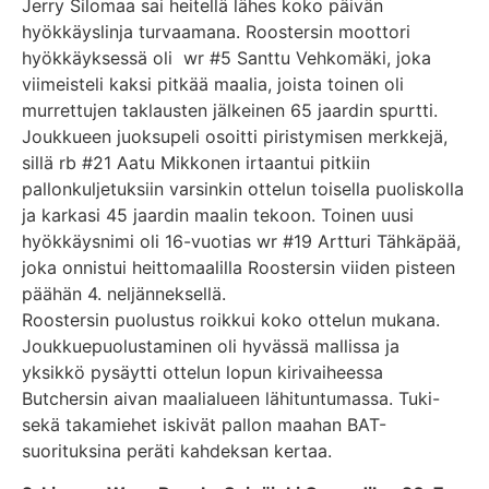
Jerry Silomaa sai heitellä lähes koko päivän
hyökkäyslinja turvaamana. Roostersin moottori
hyökkäyksessä oli wr #5 Santtu Vehkomäki, joka
viimeisteli kaksi pitkää maalia, joista toinen oli
murrettujen taklausten jälkeinen 65 jaardin spurtti.
Joukkueen juoksupeli osoitti piristymisen merkkejä,
sillä rb #21 Aatu Mikkonen irtaantui pitkiin
pallonkuljetuksiin varsinkin ottelun toisella puoliskolla
ja karkasi 45 jaardin maalin tekoon. Toinen uusi
hyökkäysnimi oli 16-vuotias wr #19 Artturi Tähkäpää,
joka onnistui heittomaalilla Roostersin viiden pisteen
päähän 4. neljänneksellä.
Roostersin puolustus roikkui koko ottelun mukana.
Joukkuepuolustaminen oli hyvässä mallissa ja
yksikkö pysäytti ottelun lopun kirivaiheessa
Butchersin aivan maalialueen lähituntumassa. Tuki-
sekä takamiehet iskivät pallon maahan BAT-
suorituksina peräti kahdeksan kertaa.