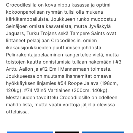
Crocodilesilla on kova nippu kasassa ja optimi-
kokoonpanollaan ryhmän tulisi olla mukana
kärkikamppailuista. Joukkueen runko muodostuu
Seinäjoen omista kasvateista, mutta Jyväskylä
Jaguars, Turku Trojans sekä Tampere Saints ovat
liittäneet pelaajiaan Crocodilesiin, omien
ikäkausijoukkueiden puuttumisen johdosta.
Pelinrakentajapelaaminen kangertelee vielä, mutta
toistojen kautta onnistumisia tullaan näkemään i #3
Arttu Aallon ja #12 Emil Mannermaan toimesta.
Joukkueessa on muutama ihannemitat omaava
hyökkäyksen linjamies #54 Roope Jalava (198cm,
120kg), #74 Väinö Vartiainen (200cm, 140kg).
Mestaruuden tavoittelu Crocodilesille on edelleen
mahdollista, mutta vaatii voittoja jäljellä olevissa
otteluissa.