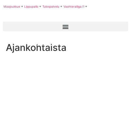
Maajoukkue
Lippupallo
Tulospalvelu
Vaahteraliiga.fi
Ajankohtaista
Tulevana viikonloppuna poikien U20 SM-sarjan