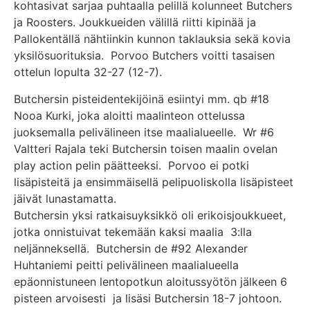
kohtasivat sarjaa puhtaalla pelillä kolunneet Butchers
ja Roosters. Joukkueiden välillä riitti kipinää ja
Pallokentällä nähtiinkin kunnon taklauksia sekä kovia
yksilösuorituksia. Porvoo Butchers voitti tasaisen
ottelun lopulta 32-27 (12-7).
Butchersin pisteidentekijöinä esiintyi mm. qb #18
Nooa Kurki, joka aloitti maalinteon ottelussa
juoksemalla pelivälineen itse maalialueelle. Wr #6
Valtteri Rajala teki Butchersin toisen maalin ovelan
play action pelin päätteeksi. Porvoo ei potki
lisäpisteitä ja ensimmäisellä pelipuoliskolla lisäpisteet
jäivät lunastamatta.
Butchersin yksi ratkaisuyksikkö oli erikoisjoukkueet,
jotka onnistuivat tekemään kaksi maalia 3:lla
neljänneksellä. Butchersin de #92 Alexander
Huhtaniemi peitti pelivälineen maalialueella
epäonnistuneen lentopotkun aloitussyötön jälkeen 6
pisteen arvoisesti ja lisäsi Butchersin 18-7 johtoon.