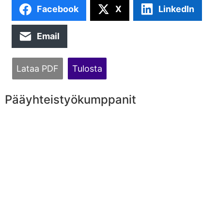
Facebook
X
LinkedIn
Email
Lataa PDF
Tulosta
Pääyhteistyökumppanit