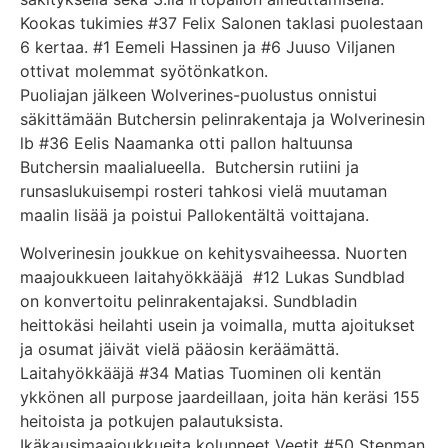
Kookas tukimies #37 Felix Salonen taklasi puolestaan
6 kertaa. #1 Eemeli Hassinen ja #6 Juuso Viljanen
ottivat molemmat syötönkatkon.
Puoliajan jälkeen Wolverines-puolustus onnistui
säkittämään Butchersin pelinrakentaja ja Wolverinesin
lb #36 Eelis Naamanka otti pallon haltuunsa
Butchersin maalialueella. Butchersin rutiini ja
runsaslukuisempi rosteri tahkosi vielä muutaman
maalin lisää ja poistui Pallokentältä voittajana.
Wolverinesin joukkue on kehitysvaiheessa. Nuorten
maajoukkueen laitahyökkääjä #12 Lukas Sundblad
on konvertoitu pelinrakentajaksi. Sundbladin
heittokäsi heilahti usein ja voimalla, mutta ajoitukset
ja osumat jäivät vielä pääosin keräämättä.
Laitahyökkääjä #34 Matias Tuominen oli kentän
ykkönen all purpose jaardeillaan, joita hän keräsi 155
heitoista ja potkujen palautuksista.
Ikäkausimaajoukkueita kolunneet Veetit #50 Stenman