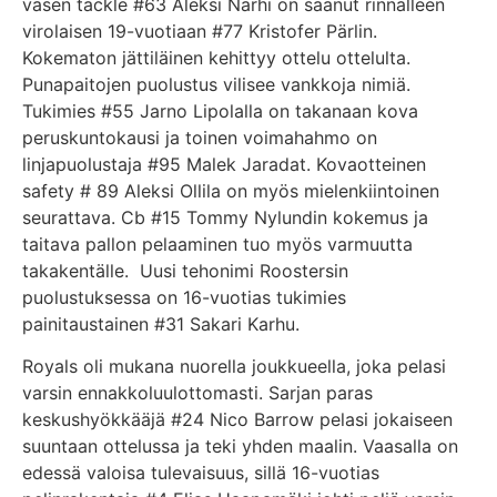
vasen tackle #63 Aleksi Närhi on saanut rinnalleen
virolaisen 19-vuotiaan #77 Kristofer Pärlin.
Kokematon jättiläinen kehittyy ottelu ottelulta.
Punapaitojen puolustus vilisee vankkoja nimiä.
Tukimies #55 Jarno Lipolalla on takanaan kova
peruskuntokausi ja toinen voimahahmo on
linjapuolustaja #95 Malek Jaradat. Kovaotteinen
safety # 89 Aleksi Ollila on myös mielenkiintoinen
seurattava. Cb #15 Tommy Nylundin kokemus ja
taitava pallon pelaaminen tuo myös varmuutta
takakentälle. Uusi tehonimi Roostersin
puolustuksessa on 16-vuotias tukimies
painitaustainen #31 Sakari Karhu.
Royals oli mukana nuorella joukkueella, joka pelasi
varsin ennakkoluulottomasti. Sarjan paras
keskushyökkääjä #24 Nico Barrow pelasi jokaiseen
suuntaan ottelussa ja teki yhden maalin. Vaasalla on
edessä valoisa tulevaisuus, sillä 16-vuotias