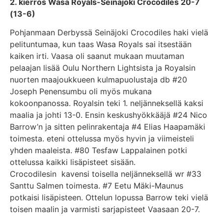
2. kierros Wasa Royals-Seinäjoki Crocodiles 20-7
(13-6)
Pohjanmaan Derbyssä Seinäjoki Crocodiles haki vielä
pelituntumaa, kun taas Wasa Royals sai itsestään
kaiken irti. Vaasa oli saanut mukaan muutaman
pelaajan lisää Oulu Northern Lightsista ja Royalsin
nuorten maajoukkueen kulmapuolustaja db #20
Joseph Penensumbu oli myös mukana
kokoonpanossa. Royalsin teki 1. neljänneksellä kaksi
maalia ja johti 13-0. Ensin keskushyökkääjä #24 Nico
Barrow’n ja sitten pelinrakentaja #4 Elias Haapamäki
toimesta. eteni ottelussa myös hyvin ja viimeisteli
yhden maaleista. #80 Tesfaw Lappalainen potki
ottelussa kaikki lisäpisteet sisään.
Crocodilesin kavensi toisella neljänneksellä wr #33
Santtu Salmen toimesta. #7 Eetu Mäki-Maunus
potkaisi lisäpisteen. Ottelun lopussa Barrow teki vielä
toisen maalin ja varmisti sarjapisteet Vaasaan 20-7.