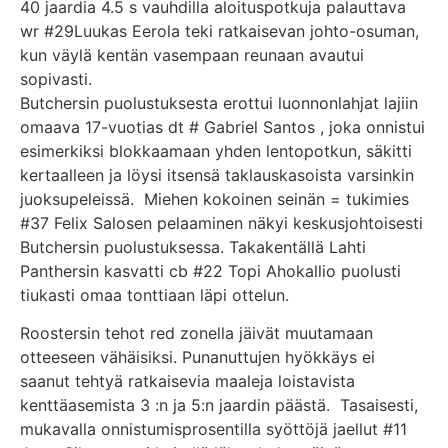
40 jaardia 4.5 s vauhdilla aloituspotkuja palauttava
wr #29Luukas Eerola teki ratkaisevan johto-osuman,
kun väylä kentän vasempaan reunaan avautui
sopivasti.
Butchersin puolustuksesta erottui luonnonlahjat lajiin
omaava 17-vuotias dt # Gabriel Santos , joka onnistui
esimerkiksi blokkaamaan yhden lentopotkun, säkitti
kertaalleen ja löysi itsensä taklauskasoista varsinkin
juoksupeleissä. Miehen kokoinen seinän = tukimies
#37 Felix Salosen pelaaminen näkyi keskusjohtoisesti
Butchersin puolustuksessa. Takakentällä Lahti
Panthersin kasvatti cb #22 Topi Ahokallio puolusti
tiukasti omaa tonttiaan läpi ottelun.
Roostersin tehot red zonella jäivät muutamaan
otteeseen vähäisiksi. Punanuttujen hyökkäys ei
saanut tehtyä ratkaisevia maaleja loistavista
kenttäasemista 3 :n ja 5:n jaardin päästä. Tasaisesti,
mukavalla onnistumisprosentilla syöttöjä jaellut #11