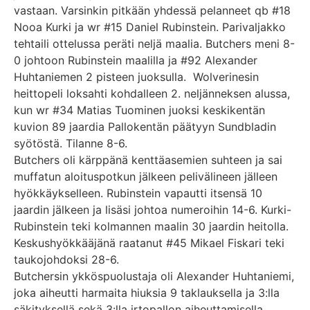
vastaan. Varsinkin pitkään yhdessä pelanneet qb #18
Nooa Kurki ja wr #15 Daniel Rubinstein. Parivaljakko
tehtaili ottelussa peräti neljä maalia. Butchers meni 8-
0 johtoon Rubinstein maalilla ja #92 Alexander
Huhtaniemen 2 pisteen juoksulla. Wolverinesin
heittopeli loksahti kohdalleen 2. neljänneksen alussa,
kun wr #34 Matias Tuominen juoksi keskikentän
kuvion 89 jaardia Pallokentän päätyyn Sundbladin
syötöstä. Tilanne 8-6.
Butchers oli kärppänä kenttäasemien suhteen ja sai
muffatun aloituspotkun jälkeen pelivälineen jälleen
hyökkäykselleen. Rubinstein vapautti itsensä 10
jaardin jälkeen ja lisäsi johtoa numeroihin 14-6. Kurki-
Rubinstein teki kolmannen maalin 30 jaardin heitolla.
Keskushyökkääjänä raatanut #45 Mikael Fiskari teki
taukojohdoksi 28-6.
Butchersin ykköspuolustaja oli Alexander Huhtaniemi,
joka aiheutti harmaita hiuksia 9 taklauksella ja 3:lla
säkityksellä sekä 3:lla irtopallon aiheuttamisella.