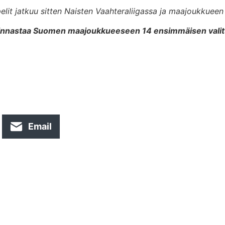
pelit jatkuu sitten Naisten Vaahteraliigassa ja maajoukkuee
valinnastaa Suomen maajoukkueeseen 14 ensimmäisen valitu
Email