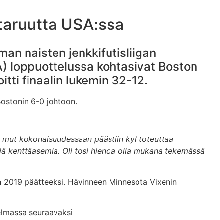
staruutta USA:ssa
an naisten jenkkifutisliigan
) loppuottelussa kohtasivat Boston
ti finaalin lukemin 32-12.
Bostonin 6-0 johtoon.
llä, mut kokonaisuudessaan päästiin kyl toteuttaa
viä kenttäasemia. Oli tosi hienoa olla mukana tekemässä
n 2019 päätteeksi. Hävinneen Minnesota Vixenin
jelmassa seuraavaksi