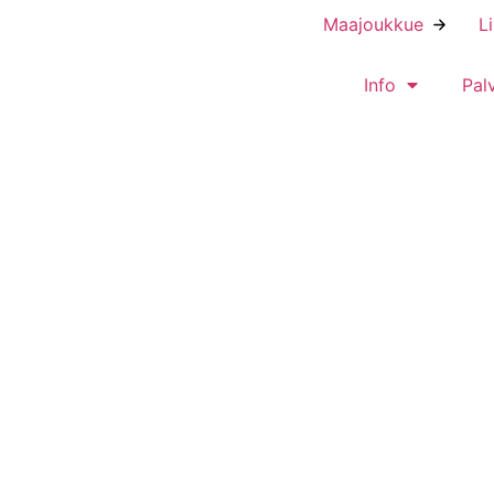
Maajoukkue
L
Info
Pal