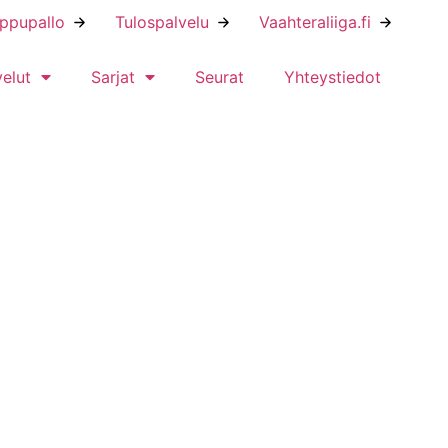
ippupallo
Tulospalvelu
Vaahteraliiga.fi
velut
Sarjat
Seurat
Yhteystiedot