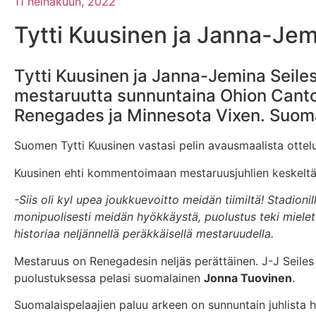
11 heinäkuun, 2022
Tytti Kuusinen ja Janna-Jem
Tytti Kuusinen ja Janna-Jemina Seile
mestaruutta sunnuntaina Ohion Canto
Renegades ja Minnesota Vixen. Suomal
Suomen Tytti Kuusinen vastasi pelin avausmaalista ottel
Kuusinen ehti kommentoimaan mestaruusjuhlien keskeltä 
-Siis oli kyl upea joukkuevoitto meidän tiimiltä! Stadioni
monipuolisesti meidän hyökkäystä, puolustus teki mielet
historiaa neljännellä peräkkäisellä mestaruudella.
Mestaruus on Renegadesin neljäs perättäinen. J-J Seile
puolustuksessa pelasi suomalainen
Jonna Tuovinen
.
Suomalaispelaajien paluu arkeen on sunnuntain juhlista 