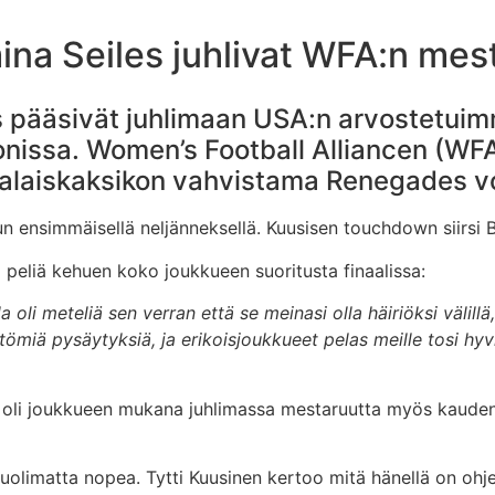
ina Seiles juhlivat WFA:n me
s pääsivät juhlimaan USA:n arvostetuimm
nissa. Women’s Football Alliancen (WFA
aiskaksikon vahvistama Renegades voit
un ensimmäisellä neljänneksellä. Kuusisen touchdown siirsi 
peliä kehuen koko joukkueen suoritusta finaalissa:
lla oli meteliä sen verran että se meinasi olla häiriöksi väli
tömiä pysäytyksiä, ja erikoisjoukkueet pelas meille tosi hy
s oli joukkueen mukana juhlimassa mestaruutta myös kaude
huolimatta nopea. Tytti Kuusinen kertoo mitä hänellä on oh