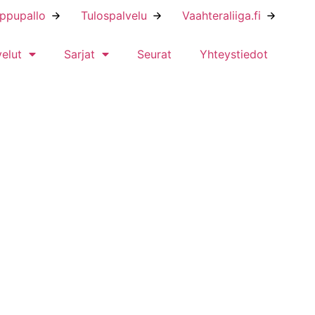
ippupallo
Tulospalvelu
Vaahteraliiga.fi
velut
Sarjat
Seurat
Yhteystiedot