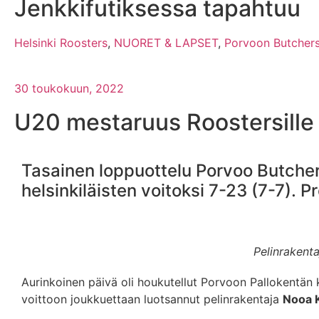
Jenkkifutiksessa tapahtuu
Helsinki Roosters
,
NUORET & LAPSET
,
Porvoon Butcher
30 toukokuun, 2022
U20 mestaruus Roostersille
Tasainen loppuottelu Porvoo Butchersin
helsinkiläisten voitoksi 7-23 (7-7). 
Pelinrakenta
Aurinkoinen päivä oli houkutellut Porvoon Pallokentän 
voittoon joukkuettaan luotsannut pelinrakentaja
Nooa K