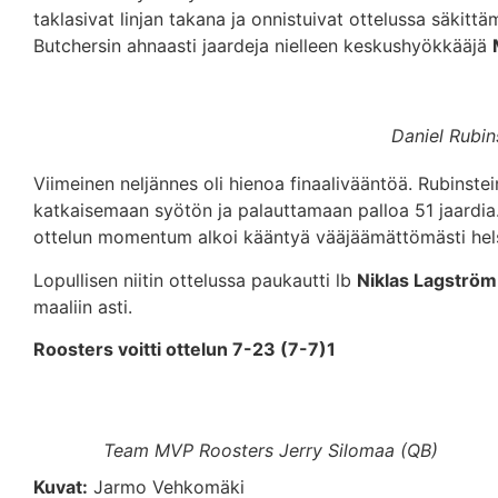
taklasivat linjan takana ja onnistuivat ottelussa säkitt
Butchersin ahnaasti jaardeja nielleen keskushyökkääjä
Daniel Rubin
Viimeinen neljännes oli hienoa finaalivääntöä. Rubinste
katkaisemaan syötön ja palauttamaan palloa 51 jaardia. D
ottelun momentum alkoi kääntyä vääjäämättömästi hels
Lopullisen niitin ottelussa paukautti lb
Niklas Lagström
maaliin asti.
Roosters voitti ottelun 7-23 (7-7)1
Team MVP Roosters Jerry Silomaa (QB)
Kuvat:
Jarmo Vehkomäki