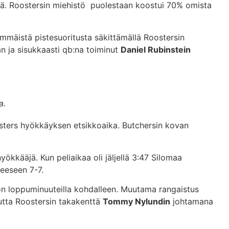
istä. Roostersin miehistö puolestaan koostui 70% omista
immäistä pistesuoritusta säkittämällä Roostersin
an ja sisukkaasti qb:na toiminut
Daniel Rubinstein
a.
osters hyökkäyksen etsikkoaika. Butchersin kovan
yökkääjä. Kun peliaikaa oli jäljellä 3:47 Silomaa
teeseen 7-7.
son loppuminuuteilla kohdalleen. Muutama rangaistus
tta Roostersin takakenttä
Tommy Nylundin
johtamana