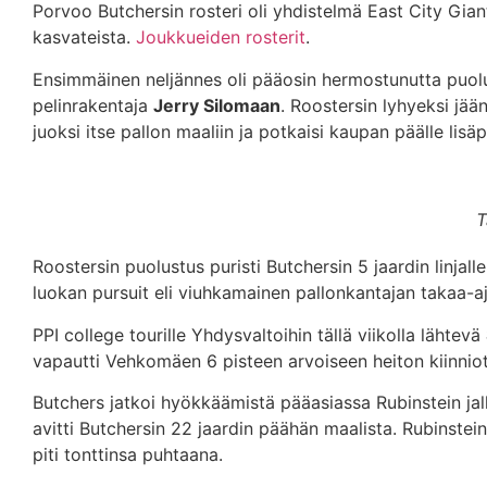
Porvoo Butchersin rosteri oli yhdistelmä East City Gian
kasvateista.
Joukkueiden rosterit
.
Ensimmäinen neljännes oli pääosin hermostunutta puolu
pelinrakentaja
Jerry Silomaan
. Roostersin lyhyeksi jää
juoksi itse pallon maaliin ja potkaisi kaupan päälle lisäp
T
Roostersin puolustus puristi Butchersin 5 jaardin linj
luokan pursuit eli viuhkamainen pallonkantajan takaa-aja
PPI college tourille Yhdysvaltoihin tällä viikolla lähtevä
vapautti Vehkomäen 6 pisteen arvoiseen heiton kiinnio
Butchers jatkoi hyökkäämistä pääasiassa Rubinstein ja
avitti Butchersin 22 jaardin päähän maalista. Rubinst
piti tonttinsa puhtaana.