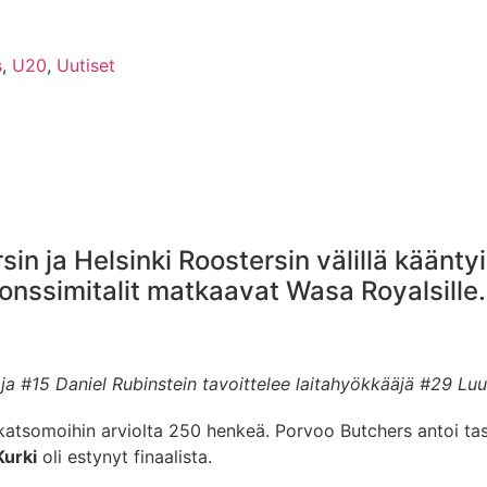
s
,
U20
,
Uutiset
 ja Helsinki Roostersin välillä kääntyi 
Pronssimitalit matkaavat Wasa Royalsille.
ja #15 Daniel Rubinstein tavoittelee laitahyökkääjä #29 Lu
katsomoihin arviolta 250 henkeä. Porvoo Butchers antoi taso
urki
oli estynyt finaalista.