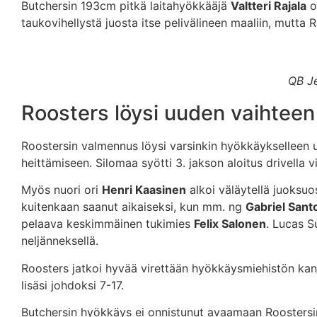
Butchersin 193cm pitkä laitahyökkääjä
Valtteri Rajala
ot
taukovihellystä juosta itse pelivälineen maaliin, mutta R
QB Je
Roosters löysi uuden vaihteen 
Roostersin valmennus löysi varsinkin hyökkäykselleen u
heittämiseen. Silomaa syötti 3. jakson aloitus drivella 
Myös nuori ori
Henri Kaasinen
alkoi väläytellä juoksuo
kuitenkaan saanut aikaiseksi, kun mm. ng
Gabriel Sant
pelaava keskimmäinen tukimies
Felix Salonen
. Lucas S
neljänneksellä.
Roosters jatkoi hyvää virettään hyökkäysmiehistön kan
lisäsi johdoksi 7-17.
Butchersin hyökkäys ei onnistunut avaamaan Roostersin 