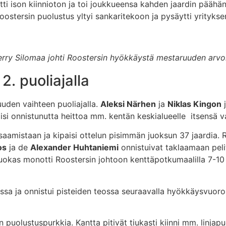
ti ison kiinnioton ja toi joukkueensa kahden jaardin päähän 
oostersin puolustus yltyi sankaritekoon ja pysäytti yrityksen
rry Silomaa johti Roostersin hyökkäystä mestaruuden arvoi
2. puoliajalla
uden vaihteen puoliajalla.
Aleksi Närhen
ja
Niklas Kingon
j
viisi onnistunutta heittoa mm. kentän keskialueelle itsensä 
saamistaan ja kipaisi ottelun pisimmän juoksun 37 jaardia. 
os
ja de
Alexander Huhtaniemi
onnistuivat taklaamaan pelit
uokas monotti Roostersin johtoon kenttäpotkumaalilla 7-10 . 
ssa ja onnistui pisteiden teossa seuraavalla hyökkäysvuoro
puolustuspurkkia. Kantta pitivät tiukasti kiinni mm. linjap