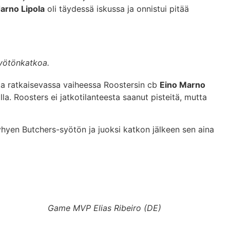
arno Lipola
oli täydessä iskussa ja onnistui pitää
syötönkatkoa.
utta ratkaisevassa vaiheessa Roostersin cb
Eino Marno
la. Roosters ei jatkotilanteesta saanut pisteitä, mutta
hyen Butchers-syötön ja juoksi katkon jälkeen sen aina
Game MVP Elias Ribeiro (DE)