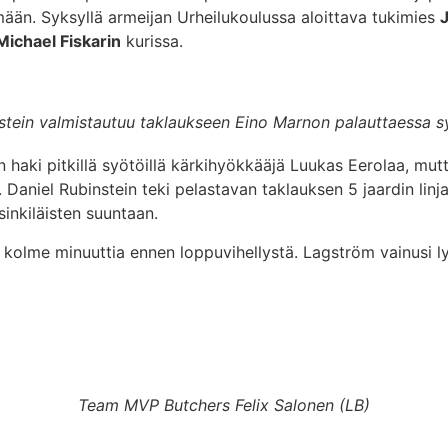
ämään. Syksyllä armeijan Urheilukoulussa aloittava tukimies
J
Michael Fiskarin
kurissa.
stein valmistautuu taklaukseen Eino Marnon palauttaessa 
in haki pitkillä syötöillä kärkihyökkääjä Luukas Eerolaa, m
aniel Rubinstein teki pelastavan taklauksen 5 jaardin linjal
inkiläisten suuntaan.
kolme minuuttia ennen loppuvihellystä. Lagström vainusi ly
Team MVP Butchers Felix Salonen (LB)