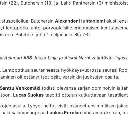
tsin (22), Butchersin (13) ja Lahti Panthersin (3) miehistö
stuspalloilua. Butchersin
Alexander Huhtaniemi
alusti ens
nyt lentopotku antoi porvoolaisille erinomaisen kenttäasem
isteen. Butchers johti 1. neljänneksellä 7-0.
aistelupari #66 Juuso Linja ja Aleksi Närhi vääntävät linjass
alle. Lentopotkua seuranneesta hyökkäysvuorosta seurasi Ro
minen oli estänyt isot pelit, varsinkin juoksujen osalta.
Santtu Vehkomäki
todisti olevansa sarjan dominoivin laitah
ttoon.
Lucas Suokas
tasoitti ottelun kutkuttavaan tasatilan
lkojen avulla. Lyhyet heitot eivät osuneet ensimmäisen jak
ein haki salamannopeaa
Luukas Eerolaa
muutaman kerran, mu