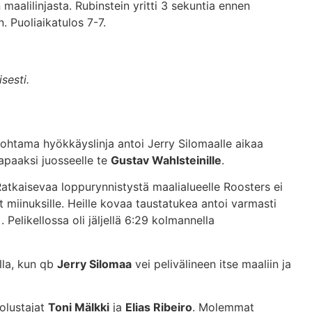
maalilinjasta. Rubinstein yritti 3 sekuntia ennen
. Puoliaikatulos 7-7.
sesti.
ohtama hyökkäyslinja antoi Jerry Silomaalle aikaa
vapaaksi juosseelle te
Gustav Wahlsteinille
.
Ratkaisevaa loppurynnistystä maalialueelle Roosters ei
 miinuksille. Heille kovaa taustatukea antoi varmasti
Pelikellossa oli jäljellä 6:29 kolmannella
lla, kun qb
Jerry Silomaa
vei pelivälineen itse maaliin ja
uolustajat
Toni Mälkki
ja
Elias Ribeiro
. Molemmat