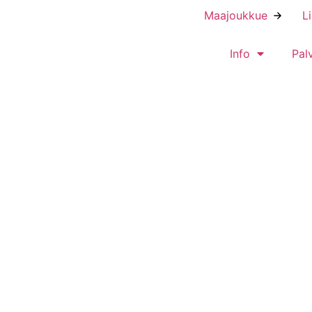
Maajoukkue
L
Info
Pal