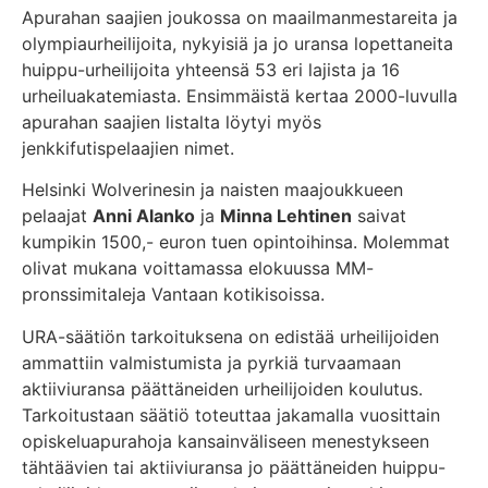
Apurahan saajien joukossa on maailmanmestareita ja
olympiaurheilijoita, nykyisiä ja jo uransa lopettaneita
huippu-urheilijoita yhteensä 53 eri lajista ja 16
urheiluakatemiasta. Ensimmäistä kertaa 2000-luvulla
apurahan saajien listalta löytyi myös
jenkkifutispelaajien nimet.
Helsinki Wolverinesin ja naisten maajoukkueen
pelaajat
Anni Alanko
ja
Minna Lehtinen
saivat
kumpikin 1500,- euron tuen opintoihinsa. Molemmat
olivat mukana voittamassa elokuussa MM-
pronssimitaleja Vantaan kotikisoissa.
URA-säätiön tarkoituksena on edistää urheilijoiden
ammattiin valmistumista ja pyrkiä turvaamaan
aktiiviuransa päättäneiden urheilijoiden koulutus.
Tarkoitustaan säätiö toteuttaa jakamalla vuosittain
opiskeluapurahoja kansainväliseen menestykseen
tähtäävien tai aktiiviuransa jo päättäneiden huippu-