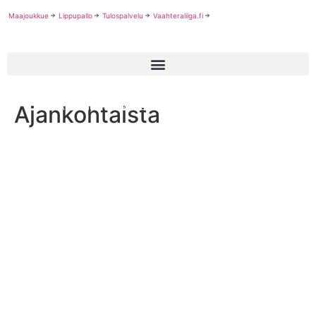
Maajoukkue
Lippupallo
Tulospalvelu
Vaahteraliiga.fi
Ajankohtaista
URA-säätiön opiskeluapuraha kahdelle jenkkifutarille