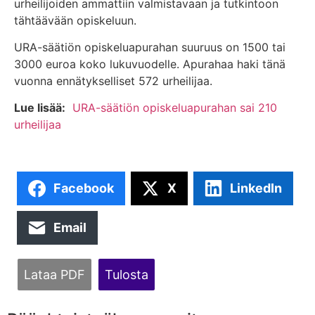
urheilijoiden ammattiin valmistavaan ja tutkintoon
tähtäävään opiskeluun.
URA-säätiön opiskeluapurahan suuruus on 1500 tai
3000 euroa koko lukuvuodelle. Apurahaa haki tänä
vuonna ennätykselliset 572 urheilijaa.
Lue lisää:
URA-säätiön opiskeluapurahan sai 210
urheilijaa
Facebook
X
LinkedIn
Email
Lataa PDF
Tulosta