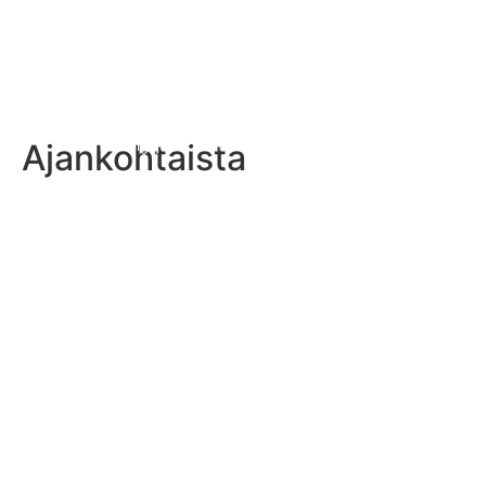
Ajankohtaista
Vaahteraliigajoukkueet julkaisivat lokakuun rosterinsa