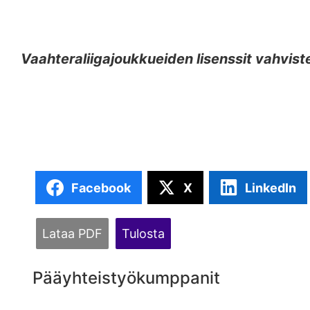
Vaahteraliigajoukkueiden lisenssit vahvi
Facebook
X
LinkedIn
Lataa PDF
Tulosta
Pääyhteistyökumppanit