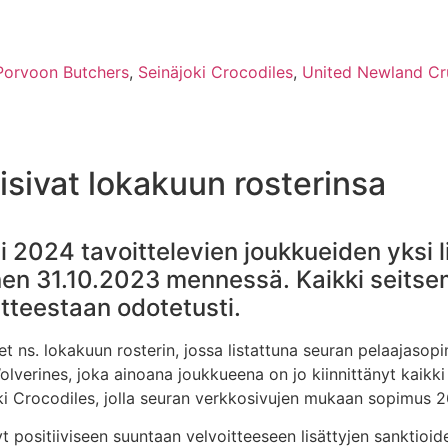
Porvoon Butchers
,
Seinäjoki Crocodiles
,
United Newland Cr
isivat lokakuun rosterinsa
i 2024 tavoittelevien joukkueiden yksi l
nen 31.10.2023 mennessä. Kaikki seits
itteestaan odotetusti.
t ns. lokakuun rosterin, jossa listattuna seuran pelaajasopi
olverines, joka ainoana joukkueena on jo kiinnittänyt kaikk
äjoki Crocodiles, jolla seuran verkkosivujen mukaan sopimus 
t positiiviseen suuntaan velvoitteeseen lisättyjen sanktioi