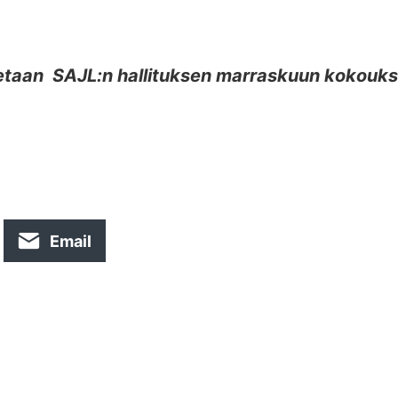
stetaan SAJL:n hallituksen marraskuun kokouk
Email