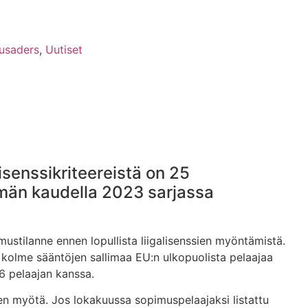
usaders
,
Uutiset
isenssikriteereistä on 25
emän kaudella 2023 sarjassa
mustilanne ennen lopullista liigalisenssien myöntämistä.
i kolme sääntöjen sallimaa EU:n ulkopuolista pelaajaa
26 pelaajan kanssa.
den myötä. Jos lokakuussa sopimuspelaajaksi listattu