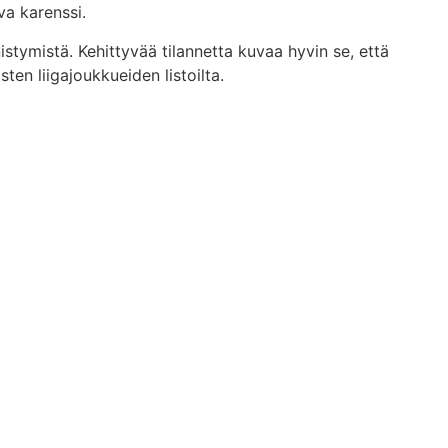
va karenssi.
stymistä. Kehittyvää tilannetta kuvaa hyvin se, että
en liigajoukkueiden listoilta.