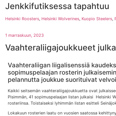
Jenkkifutiksessa tapahtuu
Helsinki Roosters
,
Helsinki Wolverines
,
Kuopio Steelers
,
1 marraskuun, 2023
Vaahteraliigajoukkueet julka
Vaahteraliigan liigalisenssiä kaudeks
sopimuspelaajan rosterin julkaisemi
pelannutta joukkue suorituivat velvo
Kaikki seitsemän vaahteraliigajoukkuetta ovat julkaissee
Pisimmän, 41 sopimuspelaajan listan julkaisi Helsinki W
rosteriinsa. Toistaiseksi lyhimmän listan esitteli Sein
Lokakuun rosterien laatu on vuosien saatossa kehittyny