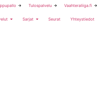
ippupallo
Tulospalvelu
Vaahteraliiga.fi
velut
Sarjat
Seurat
Yhteystiedot