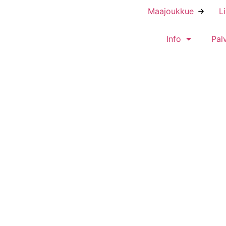
Maajoukkue
L
Info
Pal