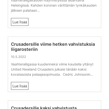
vaahteraliigakauden käynnistyessä lauantaina
Helsingissä. Kahden koronan värittämän tynkäkauden
jälkeen palataan...
Lue lisää
Crusadersille viime hetken vahvistuksia
liigarosteriin
10.5.2022
Vaahteraliigassa kuudenneksi viime kaudella yltänyt
United Newland Crusaders julkaisi tänään kaksi
kovatasoista pelaajasopimusta. Cedric Johnsonin...
Lue lisää
Crusadersille kaksi vahvistusta