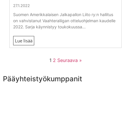
27.1.2022
Suomen Amerikkalaisen Jalkapallon Liito ry:n hallitus
on vahvistanut Vaahteraliigan otteluohjelman kaudelle
2022. Sarja käynnistyy toukokuussa...
Lue lisää
1
2
Seuraava »
Pääyhteistyökumppanit