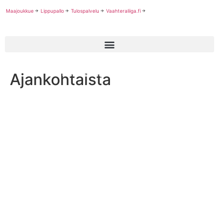
Maajoukkue
Lippupallo
Tulospalvelu
Vaahteraliiga.fi
Ajankohtaista
Volt Athletics treeniohjelma sopii jenkkifutarille