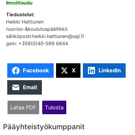
Ilmoittaudu
Tiedustelut:
Heikki Halttunen
nuoriso-&koulutuspäällikkö
sähköposti:heikki.halttunen@sajl.fi
gsm: +358(0)40-569 6644
Facebook
X
LinkedIn
Email
Lataa PDF
Tulosta
Pääyhteistyökumppanit