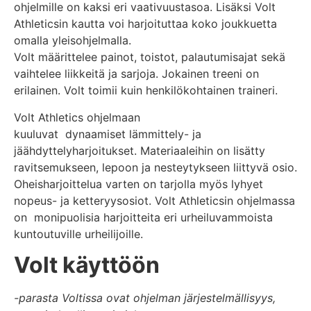
ohjelmille on kaksi eri vaativuustasoa. Lisäksi Volt
Athleticsin kautta voi harjoituttaa koko joukkuetta
omalla yleisohjelmalla.
Volt määrittelee painot, toistot, palautumisajat sekä
vaihtelee liikkeitä ja sarjoja. Jokainen treeni on
erilainen. Volt toimii kuin henkilökohtainen traineri.
Volt Athletics ohjelmaan
kuuluvat dynaamiset lämmittely- ja
jäähdyttelyharjoitukset. Materiaaleihin on lisätty
ravitsemukseen, lepoon ja nesteytykseen liittyvä osio.
Oheisharjoittelua varten on tarjolla myös lyhyet
nopeus- ja ketteryysosiot. Volt Athleticsin ohjelmassa
on monipuolisia harjoitteita eri urheiluvammoista
kuntoutuville urheilijoille.
Volt käyttöön
-parasta Voltissa ovat ohjelman järjestelmällisyys,