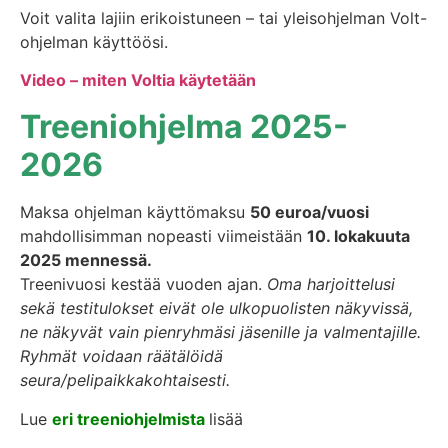
Voit valita lajiin erikoistuneen – tai yleisohjelman Volt-
ohjelman käyttöösi.
Video – miten Voltia käytetään
Treeniohjelma 2025-
2026
Maksa ohjelman käyttömaksu
50 euroa/vuosi
mahdollisimman nopeasti viimeistään
10. lokakuuta
2025 mennessä.
Treenivuosi kestää vuoden ajan.
Oma harjoittelusi
sekä testitulokset eivät ole ulkopuolisten näkyvissä,
ne näkyvät vain pienryhmäsi jäsenille ja valmentajille.
Ryhmät voidaan räätälöidä
seura/pelipaikkakohtaisesti.
Lue
eri treeniohjelmista
lisää