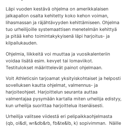
Läpi vuoden kestävä ohjelma on amerikkalaisen
jalkapallon osalta kehitetty koko kehon voiman,
lihasmassan ja räjähtävyyden kehittämiseen. Ohjelma
tuo urheilijoille systemaattisen menetelmän kehittyä
ja pitää keho toimintakykyisenä läpi harjoitus- ja
kilpailukauden.
Ohjelmia, liikkeitä voi muuttaa ja vuosikalenteriin
voidaa lisätä esim. kevyet tai lomaviikot.
Testitulokset määrittelevät painot ohjelmaan.
Volt Athleticsin tarjoamat yksityiskohtaiset ja helposti
sovelluksen kautta ohjelmat, valmennus- ja
harjoiteohjeet. Harjoittelun seuranta auttaa
valmentajaa pysymään kartalla miten urheilija edistyy,
kun urheilija suorittaa harjoittelua itsenäisesti.
Urheilija valitsee viidestä eri pelipaikkaohjelmasta
(qb, ol&dl, wr&db&rb, fb&te&lb, k) sopivimman. Näille