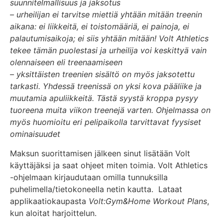
suunnitelmallisuus ja jaksotus
– urheilijan ei tarvitse miettiä yhtään mitään treenin
aikana: ei liikkeitä, ei toistomääriä, ei painoja, ei
palautumisaikoja; ei siis yhtään mitään! Volt Athletics
tekee tämän puolestasi ja urheilija voi keskittyä vain
olennaiseen eli treenaamiseen
– yksittäisten treenien sisältö on myös jaksotettu
tarkasti. Yhdessä treenissä on yksi kova pääliike ja
muutamia apuliikkeitä. Tästä syystä kroppa pysyy
tuoreena muita viikon treenejä varten. Ohjelmassa on
myös huomioitu eri pelipaikolla tarvittavat fyysiset
ominaisuudet
Maksun suorittamisen jälkeen sinut lisätään Volt
käyttäjäksi ja saat ohjeet miten toimia. Volt Athletics
-ohjelmaan kirjaudutaan omilla tunnuksilla
puhelimella/tietokoneella netin kautta. Lataat
applikaatiokaupasta
Volt:Gym&Home Workout Plans
,
kun aloitat harjoittelun.