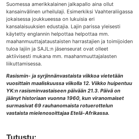
Suomessa amerikkalainen jalkapallo aina ollut
kansainvälinen urheilulaji. Esimerkiksi Vaahteraliigassa
jokaisessa joukkueessa on lukuisia eri
kansalaisuuksien edustajia. Lajin parissa yleisesti
käytetty englannin helpottaa helpottaa mm.
maahanmuuttajataustaisten harrastajien ja toimijoiden
tuloa lajiin ja SAJL:n jäsenseurat ovat olleet
aktiivisesti mukana mm. maahanmuuttajalasten
liikuttamisessa.
Rasismin- ja syrjinnänvastaista viikkoa vietetään
vuosittain maaliskuussa viikolla 12. Viikko huipentuu
YK:n rasisminvastaiseen päivään 21.3. Päivä on
jäänyt historiaan vuonna 1960, kun viranomaiset
surmasivat 69 rauhanomaista rotuerottelun
vastaista mielenosoittajaa Etelä-Afrikassa.
Tutustu: