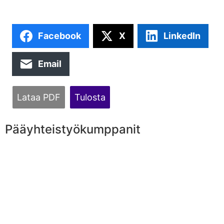
Facebook
X
LinkedIn
Email
Lataa PDF
Tulosta
Pääyhteistyökumppanit