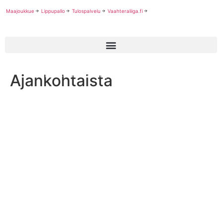
Maajoukkue
Lippupallo
Tulospalvelu
Vaahteraliiga.fi
Ajankohtaista
YK:n rasisminvastainen päivä 21.3.2024