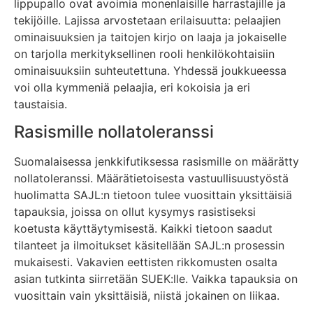
lippupallo ovat avoimia monenlaisille harrastajille ja
tekijöille. Lajissa arvostetaan erilaisuutta: pelaajien
ominaisuuksien ja taitojen kirjo on laaja ja jokaiselle
on tarjolla merkityksellinen rooli henkilökohtaisiin
ominaisuuksiin suhteutettuna. Yhdessä joukkueessa
voi olla kymmeniä pelaajia, eri kokoisia ja eri
taustaisia.
Rasismille nollatoleranssi
Suomalaisessa jenkkifutiksessa rasismille on määrätty
nollatoleranssi. Määrätietoisesta vastuullisuustyöstä
huolimatta SAJL:n tietoon tulee vuosittain yksittäisiä
tapauksia, joissa on ollut kysymys rasistiseksi
koetusta käyttäytymisestä. Kaikki tietoon saadut
tilanteet ja ilmoitukset käsitellään SAJL:n prosessin
mukaisesti. Vakavien eettisten rikkomusten osalta
asian tutkinta siirretään SUEK:lle. Vaikka tapauksia on
vuosittain vain yksittäisiä, niistä jokainen on liikaa.