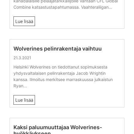
kanadalaisille pelaajatarkkailijoille Vantaan CFL Global
Combine katsastustapahtumassa. Vaahteraliigan...
Lue lisää
Wolverines pelinrakentaja vaihtuu
21.3.2021
Helsinki Wolverines on tiedottanut sopimuksesta
yhdysvaltalaisen pelinrakentaja Jacob Wrightin
kanssa. Ilmoitus merkitsee marraskuussa julkaistun
Ryan...
Lue lisää
Kaksi paluumuuttajaa Wolverines-
hyökkäykseen