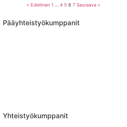
« Edellinen
1
…
4
5
6
7
Seuraava »
Pääyhteistyökumppanit
Yhteistyökumppanit