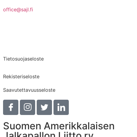
office@sajl.fi
Yhteystiedot
Medialle
Tietosuojaseloste
Rekisteriseloste
Saavutettavuusseloste
Suomen Amerikkalaisen
Jalkapallon Liitto ry