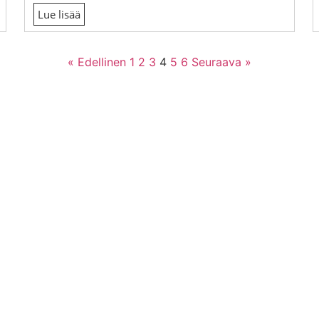
Lue lisää
« Edellinen
1
2
3
4
5
6
Seuraava »