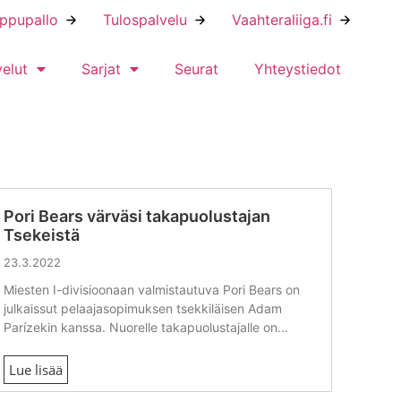
ippupallo
Tulospalvelu
Vaahteraliiga.fi
velut
Sarjat
Seurat
Yhteystiedot
Pori Bears värväsi takapuolustajan
Tsekeistä
23.3.2022
Miesten I-divisioonaan valmistautuva Pori Bears on
julkaissut pelaajasopimuksen tsekkiläisen Adam
Parízekin kanssa. Nuorelle takapuolustajalle on...
Lue lisää