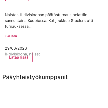
Naisten II-divisioonan päätösturnaus pelattiin
sunnuntaina Kuopiossa. Kotijoukkue Steelers otti
turnauksessa...
Lue lisää
29/06/2026
II-divisioona, naiset
Lataa lisää
Pääyhteistyökumppanit