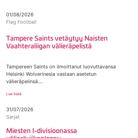
01/08/2026
Flag Football
Tampere Saints vetäytyy Naisten
Vaahteraliigan välieräpelistä
Tampereen Saints on ilmoittanut luovuttavansa
Helsinki Wolverinesia vastaan asetetun
välieräpelinsä....
Lue lisää
31/07/2026
Sarjat
Miesten I-divisioonassa
välieräviikonloppu