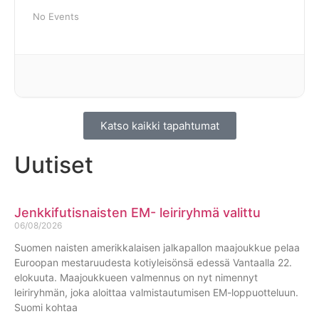
No Events
Katso kaikki tapahtumat
Uutiset
Jenkkifutisnaisten EM- leiriryhmä valittu
06/08/2026
Suomen naisten amerikkalaisen jalkapallon maajoukkue pelaa
Euroopan mestaruudesta kotiyleisönsä edessä Vantaalla 22.
elokuuta. Maajoukkueen valmennus on nyt nimennyt
leiriryhmän, joka aloittaa valmistautumisen EM-loppuotteluun.
Suomi kohtaa