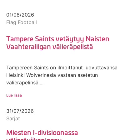
01/08/2026
Flag Football
Tampere Saints vetäytyy Naisten
Vaahteraliigan välieräpelistä
Tampereen Saints on ilmoittanut luovuttavansa
Helsinki Wolverinesia vastaan asetetun
välieräpelinsä....
Lue lisää
31/07/2026
Sarjat
Miesten I-divisioonassa
välieräviikonloppu