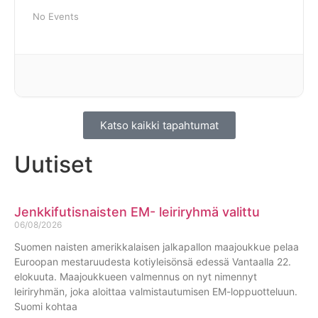
No Events
Katso kaikki tapahtumat
Uutiset
Jenkkifutisnaisten EM- leiriryhmä valittu
06/08/2026
Suomen naisten amerikkalaisen jalkapallon maajoukkue pelaa
Euroopan mestaruudesta kotiyleisönsä edessä Vantaalla 22.
elokuuta. Maajoukkueen valmennus on nyt nimennyt
leiriryhmän, joka aloittaa valmistautumisen EM-loppuotteluun.
Suomi kohtaa