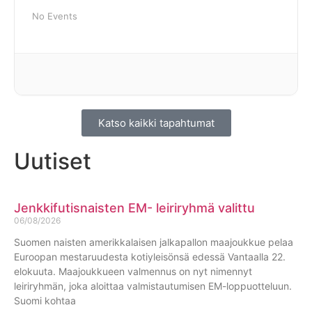
No Events
Katso kaikki tapahtumat
Uutiset
Jenkkifutisnaisten EM- leiriryhmä valittu
06/08/2026
Suomen naisten amerikkalaisen jalkapallon maajoukkue pelaa
Euroopan mestaruudesta kotiyleisönsä edessä Vantaalla 22.
elokuuta. Maajoukkueen valmennus on nyt nimennyt
leiriryhmän, joka aloittaa valmistautumisen EM-loppuotteluun.
Suomi kohtaa