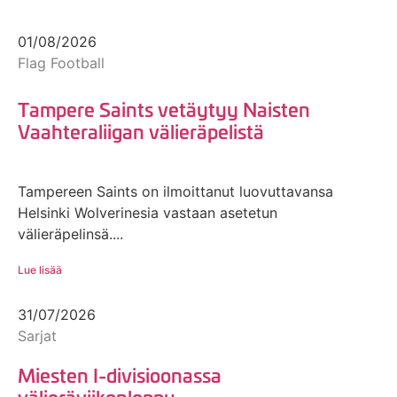
01/08/2026
Flag Football
Tampere Saints vetäytyy Naisten
Vaahteraliigan välieräpelistä
Tampereen Saints on ilmoittanut luovuttavansa
Helsinki Wolverinesia vastaan asetetun
välieräpelinsä....
Lue lisää
31/07/2026
Sarjat
Miesten I-divisioonassa
välieräviikonloppu